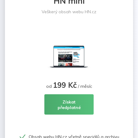
HN mini
Veškerý obsah webu HN.cz
199 Kč
od
/ měsíc
Získat
předplatné
Obsah webu HN.cz včetně speciálů a archivu