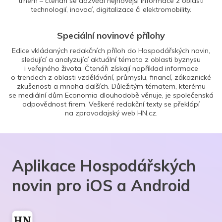
trhem – čtenáři se dozvědí nejnovější informace z oblasti
technologií, inovací, digitalizace či elektromobility.
Speciální novinové přílohy
Edice vkládaných redakčních příloh do Hospodářských novin,
sledující a analyzující aktuální témata z oblasti byznysu
i veřejného života. Čtenáři získají například informace
o trendech z oblasti vzdělávání, průmyslu, financí, zákaznické
zkušenosti a mnoha dalších. Důležitým tématem, kterému
se mediální dům Economia dlouhodobě věnuje, je společenská
odpovědnost firem. Veškeré redakční texty se překlápí
na zpravodajský web HN.cz.
Aplikace Hospodářských
novin pro iOS a Android