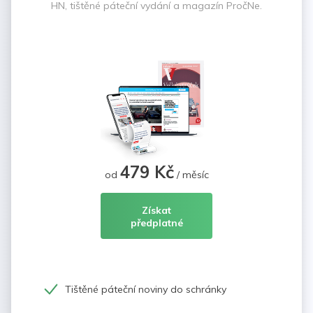
HN, tištěné páteční vydání a magazín PročNe.
479 Kč
od
/ měsíc
Získat
předplatné
Tištěné páteční noviny do schránky