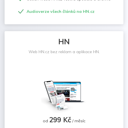
Audioverze všech článků na HN.cz
HN
Web HN.cz bez reklam a aplikace HN.
299 Kč
od
/ měsíc