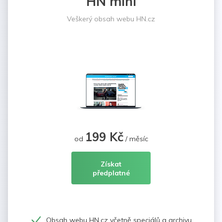
HN mini
Veškerý obsah webu HN.cz
199 Kč
od
/ měsíc
Získat
předplatné
Obsah webu HN.cz včetně speciálů a archivu