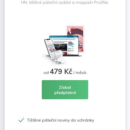
HN, tištěné páteční vydání a magazín PročNe.
479 Kč
od
/ měsíc
Získat
předplatné
Tištěné páteční noviny do schránky