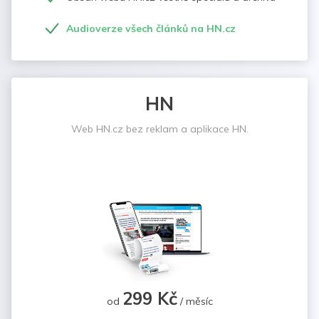
Audioverze všech článků na HN.cz
HN
Web HN.cz bez reklam a aplikace HN.
299 Kč
od
/ měsíc