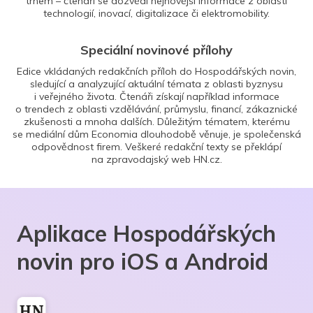
trhem – čtenáři se dozvědí nejnovější informace z oblasti
technologií, inovací, digitalizace či elektromobility.
Speciální novinové přílohy
Edice vkládaných redakčních příloh do Hospodářských novin,
sledující a analyzující aktuální témata z oblasti byznysu
i veřejného života. Čtenáři získají například informace
o trendech z oblasti vzdělávání, průmyslu, financí, zákaznické
zkušenosti a mnoha dalších. Důležitým tématem, kterému
se mediální dům Economia dlouhodobě věnuje, je společenská
odpovědnost firem. Veškeré redakční texty se překlápí
na zpravodajský web HN.cz.
Aplikace Hospodářských
novin pro iOS a Android