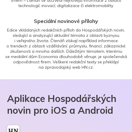
trhem – čtenáři se dozvědí nejnovější informace z oblasti
technologií, inovací, digitalizace či elektromobility.
Speciální novinové přílohy
Edice vkládaných redakčních příloh do Hospodářských novin,
sledující a analyzující aktuální témata z oblasti byznysu
i veřejného života. Čtenáři získají například informace
o trendech z oblasti vzdělávání, průmyslu, financí, zákaznické
zkušenosti a mnoha dalších. Důležitým tématem, kterému
se mediální dům Economia dlouhodobě věnuje, je společenská
odpovědnost firem. Veškeré redakční texty se překlápí
na zpravodajský web HN.cz.
Aplikace Hospodářských
novin pro iOS a Android