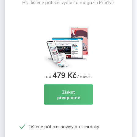
HN, tištěné páteční vydání a magazín PročNe.
479 Kč
od
/ měsíc
Získat
předplatné
Tištěné páteční noviny do schránky