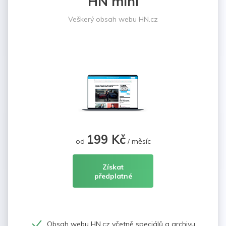
HN mini
Veškerý obsah webu HN.cz
199 Kč
od
/ měsíc
Získat
předplatné
Obsah webu HN.cz včetně speciálů a archivu