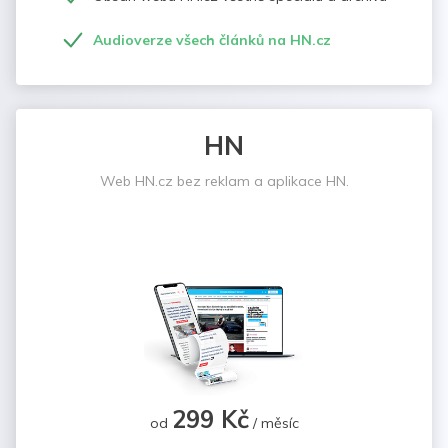
Audioverze všech článků na HN.cz
HN
Web HN.cz bez reklam a aplikace HN.
299 Kč
od
/ měsíc