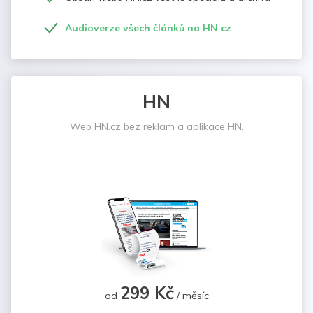
Audioverze všech článků na HN.cz
HN
Web HN.cz bez reklam a aplikace HN.
299 Kč
od
/ měsíc