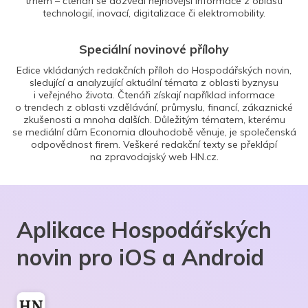
trhem – čtenáři se dozvědí nejnovější informace z oblasti
technologií, inovací, digitalizace či elektromobility.
Speciální novinové přílohy
Edice vkládaných redakčních příloh do Hospodářských novin,
sledující a analyzující aktuální témata z oblasti byznysu
i veřejného života. Čtenáři získají například informace
o trendech z oblasti vzdělávání, průmyslu, financí, zákaznické
zkušenosti a mnoha dalších. Důležitým tématem, kterému
se mediální dům Economia dlouhodobě věnuje, je společenská
odpovědnost firem. Veškeré redakční texty se překlápí
na zpravodajský web HN.cz.
Aplikace Hospodářských
novin pro iOS a Android