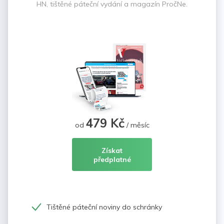
HN, tištěné páteční vydání a magazín PročNe.
479 Kč
od
/ měsíc
Získat
předplatné
Tištěné páteční noviny do schránky