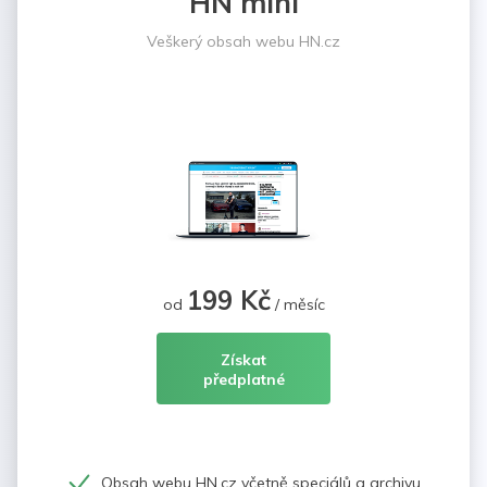
HN mini
Veškerý obsah webu HN.cz
199 Kč
od
/ měsíc
Získat
předplatné
Obsah webu HN.cz včetně speciálů a archivu