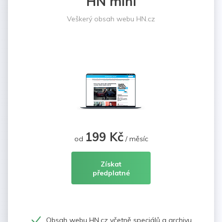
HN mini
Veškerý obsah webu HN.cz
199 Kč
od
/ měsíc
Získat
předplatné
Obsah webu HN.cz včetně speciálů a archivu