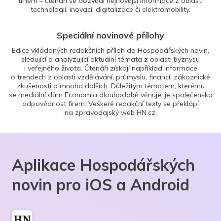
trhem – čtenáři se dozvědí nejnovější informace z oblasti
technologií, inovací, digitalizace či elektromobility.
Speciální novinové přílohy
Edice vkládaných redakčních příloh do Hospodářských novin,
sledující a analyzující aktuální témata z oblasti byznysu
i veřejného života. Čtenáři získají například informace
o trendech z oblasti vzdělávání, průmyslu, financí, zákaznické
zkušenosti a mnoha dalších. Důležitým tématem, kterému
se mediální dům Economia dlouhodobě věnuje, je společenská
odpovědnost firem. Veškeré redakční texty se překlápí
na zpravodajský web HN.cz.
Aplikace Hospodářských
novin pro iOS a Android