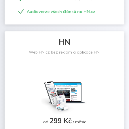
Audioverze všech článků na HN.cz
HN
Web HN.cz bez reklam a aplikace HN.
299 Kč
od
/ měsíc