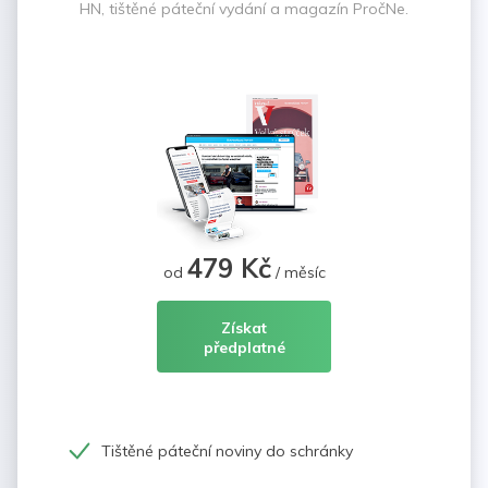
HN, tištěné páteční vydání a magazín PročNe.
479 Kč
od
/ měsíc
Získat
předplatné
Tištěné páteční noviny do schránky