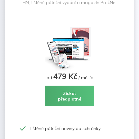
HN, tištěné páteční vydání a magazín PročNe.
479 Kč
od
/ měsíc
Získat
předplatné
Tištěné páteční noviny do schránky