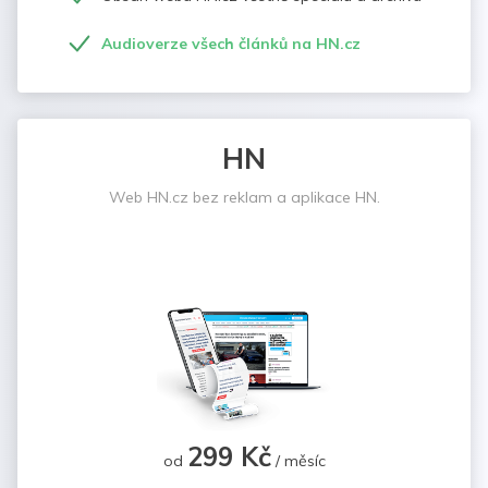
Audioverze všech článků na HN.cz
HN
Web HN.cz bez reklam a aplikace HN.
299 Kč
od
/ měsíc