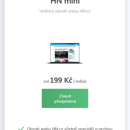
HN mini
Veškerý obsah webu HN.cz
199 Kč
od
/ měsíc
Získat
předplatné
Obsah webu HN.cz včetně speciálů a archivu