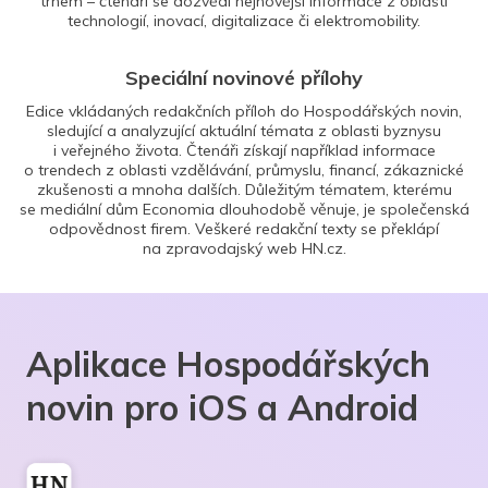
trhem – čtenáři se dozvědí nejnovější informace z oblasti
technologií, inovací, digitalizace či elektromobility.
Speciální novinové přílohy
Edice vkládaných redakčních příloh do Hospodářských novin,
sledující a analyzující aktuální témata z oblasti byznysu
i veřejného života. Čtenáři získají například informace
o trendech z oblasti vzdělávání, průmyslu, financí, zákaznické
zkušenosti a mnoha dalších. Důležitým tématem, kterému
se mediální dům Economia dlouhodobě věnuje, je společenská
odpovědnost firem. Veškeré redakční texty se překlápí
na zpravodajský web HN.cz.
Aplikace Hospodářských
novin pro iOS a Android