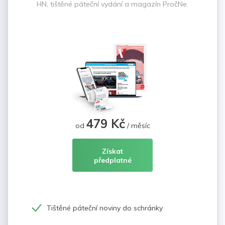
HN, tištěné páteční vydání a magazín PročNe.
479 Kč
od
/ měsíc
Získat
předplatné
Tištěné páteční noviny do schránky