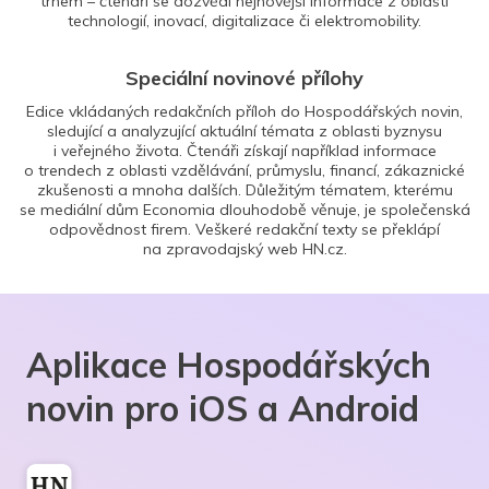
trhem – čtenáři se dozvědí nejnovější informace z oblasti
technologií, inovací, digitalizace či elektromobility.
Speciální novinové přílohy
Edice vkládaných redakčních příloh do Hospodářských novin,
sledující a analyzující aktuální témata z oblasti byznysu
i veřejného života. Čtenáři získají například informace
o trendech z oblasti vzdělávání, průmyslu, financí, zákaznické
zkušenosti a mnoha dalších. Důležitým tématem, kterému
se mediální dům Economia dlouhodobě věnuje, je společenská
odpovědnost firem. Veškeré redakční texty se překlápí
na zpravodajský web HN.cz.
Aplikace Hospodářských
novin pro iOS a Android