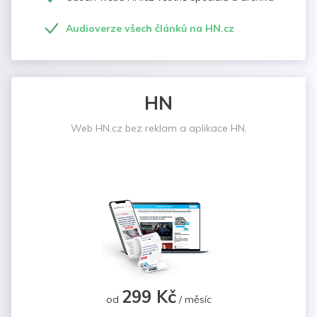
Audioverze všech článků na HN.cz
HN
Web HN.cz bez reklam a aplikace HN.
299 Kč
od
/ měsíc