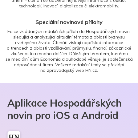
trhem – čtenáři se dozvědí nejnovější informace z oblasti
technologií, inovací, digitalizace či elektromobility.
Speciální novinové přílohy
Edice vkládaných redakčních příloh do Hospodářských novin,
sledující a analyzující aktuální témata z oblasti byznysu
i veřejného života. Čtenáři získají například informace
o trendech z oblasti vzdělávání, průmyslu, financí, zákaznické
zkušenosti a mnoha dalších. Důležitým tématem, kterému
se mediální dům Economia dlouhodobě věnuje, je společenská
odpovědnost firem. Veškeré redakční texty se překlápí
na zpravodajský web HN.cz.
Aplikace Hospodářských
novin pro iOS a Android