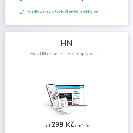
Audioverze všech článků na HN.cz
HN
Web HN.cz bez reklam a aplikace HN.
299 Kč
od
/ měsíc