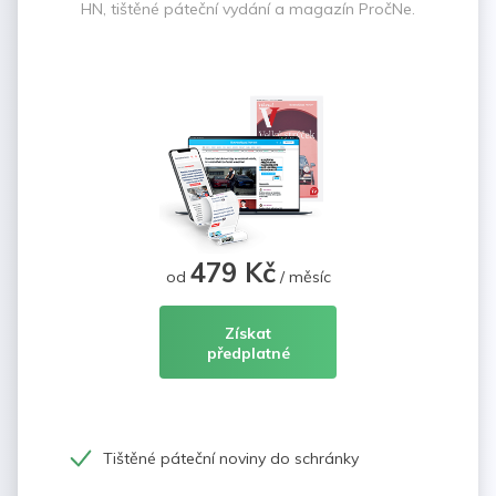
HN, tištěné páteční vydání a magazín PročNe.
479 Kč
od
/ měsíc
Získat
předplatné
Tištěné páteční noviny do schránky