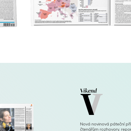
Nová novinová páteční př
čtenářům rozhovory, repor