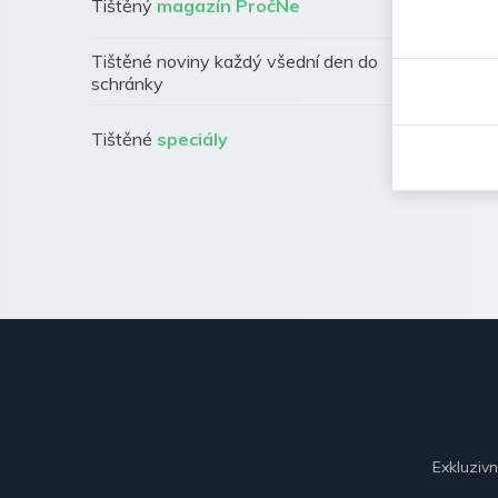
Tištěný
magazín PročNe
Tištěné noviny každý všední den do
schránky
Tištěné
speciály
Exkluziv