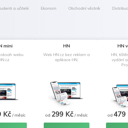
udenti a učitelé
Ekonom
Obchodní věstník
Distribu
N mini
HN
HN v
 obsah webu
Web HN.cz bez reklam a
HN, tiště
HN.cz
aplikace HN.
vydání 
Pro
9 Kč
299 Kč
479
/ měsíc
od
/ měsíc
od