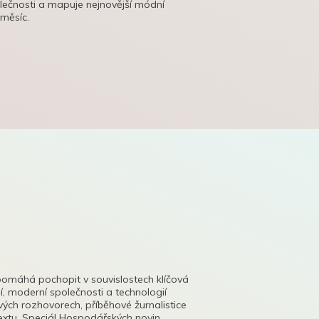
olečnosti a mapuje nejnovější módní
 měsíc.
pomáhá pochopit v souvislostech klíčová
, moderní společnosti a technologií
lových rozhovorech, příběhové žurnalistice
tu. Speciál Hospodářských novin