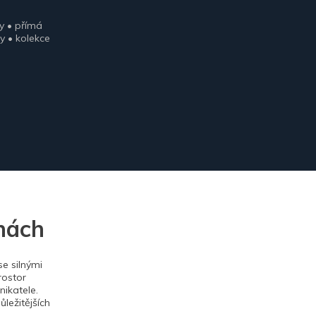
y • přímá
y • kolekce
nách
e silnými
rostor
ikatele.
ležitějších