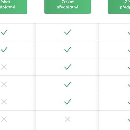
Získat
Získat
Zí
dplatné
předplatné
před