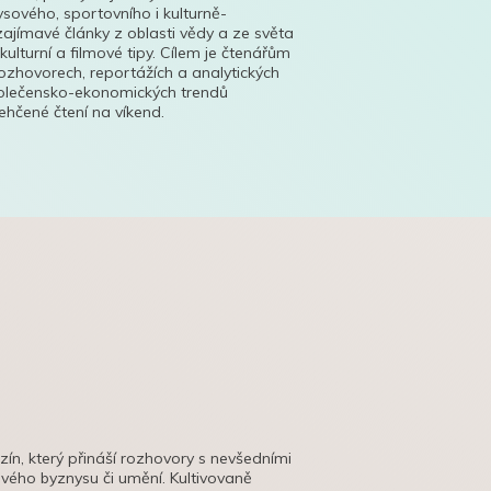
ysového, sportovního i kulturně-
ajímavé články z oblasti vědy a ze světa
 kulturní a filmové tipy. Cílem je čtenářům
ozhovorech, reportážích a analytických
polečensko-ekonomických trendů
hčené čtení na víkend.
azín, který přináší rozhovory s nevšedními
tového byznysu či umění. Kultivovaně