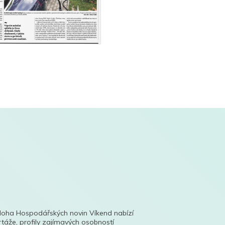
íloha Hospodářských novin Víkend nabízí
táže, profily zajímavých osobností