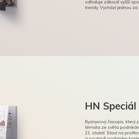
odhaluje zákoutí vyšší sp
trendy. Vychází jednou za
HN Speciál
Byznysový časopis, který 
témata ze světa podnikání
21. století. Staví na profi
a poutavě podaném kontex