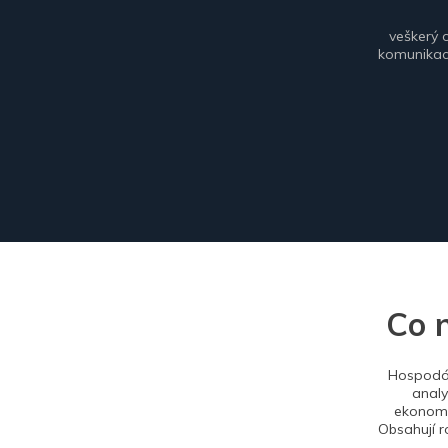
veškerý 
komunikace
Co 
Hospodář
analy
ekonomi
Obsahují r