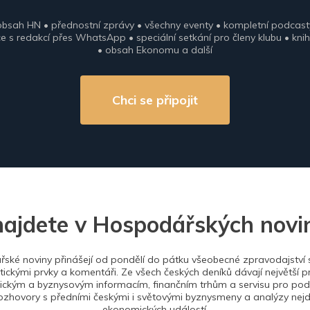
obsah HN • přednostní zprávy • všechny eventy • kompletní podcast
 s redakcí přes WhatsApp • speciální setkání pro členy klubu • knih
• obsah Ekonomu a další
Chci se připojit
najdete v Hospodářských novi
ské noviny přinášejí od pondělí do pátku všeobecné zpravodajství s
tickými prvky a komentáři. Ze všech českých deníků dávají největší p
ckým a byznysovým informacím, finančním trhům a servisu pro podn
ozhovory s předními českými i světovými byznysmeny a analýzy nejdů
ekonomických událostí.