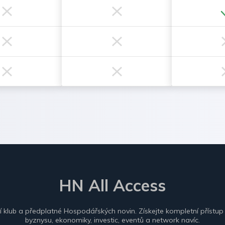
HN All Access
ní klub a předplatné Hospodářských novin. Získejte kompletní přístup
byznysu, ekonomiky, investic, eventů a network navíc.