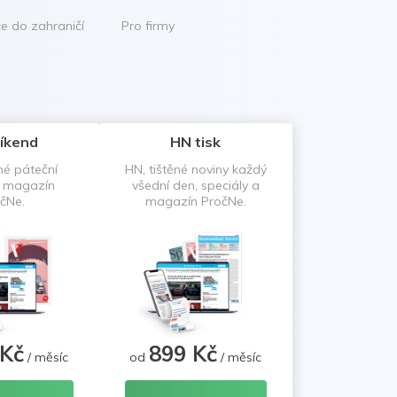
ce do zahraničí
Pro firmy
íkend
HN tisk
né páteční
HN, tištěné noviny každý
a magazín
všední den, speciály a
čNe.
magazín PročNe.
 Kč
899 Kč
/ měsíc
od
/ měsíc