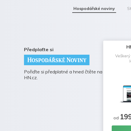
Hospodářské noviny
St
H
Předplaťte si
Veškerý
Pořiďte si předplatné a hned čtěte na
HN.cz.
19
od