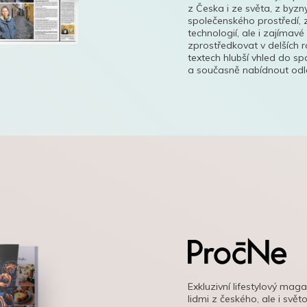
z Česka i ze světa, z byzn
společenského prostředí, z
technologií, ale i zajímavé
zprostředkovat v delších r
textech hlubší vhled do s
a současně nabídnout odle
Exkluzivní lifestylový mag
lidmi z českého, ale i svě