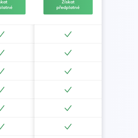
skat
Získat
platné
předplatné