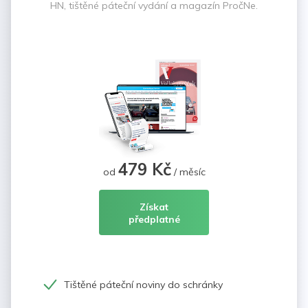
HN, tištěné páteční vydání a magazín PročNe.
479 Kč
od
/ měsíc
Získat
předplatné
Tištěné páteční noviny do schránky