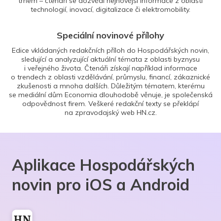
trhem – čtenáři se dozvědí nejnovější informace z oblasti
technologií, inovací, digitalizace či elektromobility.
Speciální novinové přílohy
Edice vkládaných redakčních příloh do Hospodářských novin,
sledující a analyzující aktuální témata z oblasti byznysu
i veřejného života. Čtenáři získají například informace
o trendech z oblasti vzdělávání, průmyslu, financí, zákaznické
zkušenosti a mnoha dalších. Důležitým tématem, kterému
se mediální dům Economia dlouhodobě věnuje, je společenská
odpovědnost firem. Veškeré redakční texty se překlápí
na zpravodajský web HN.cz.
Aplikace Hospodářských
novin pro iOS a Android