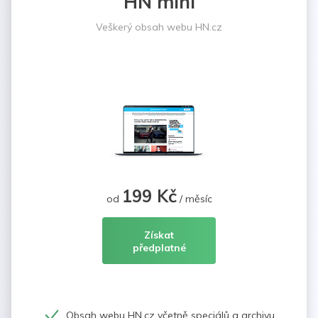
HN mini
Veškerý obsah webu HN.cz
199 Kč
od
/ měsíc
Získat
předplatné
Obsah webu HN.cz včetně speciálů a archivu