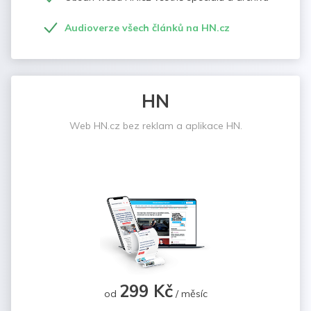
Audioverze všech článků na HN.cz
HN
Web HN.cz bez reklam a aplikace HN.
299 Kč
od
/ měsíc