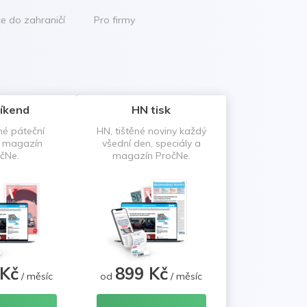
ce do zahraničí
Pro firmy
íkend
HN tisk
né páteční
HN, tištěné noviny každý
a magazín
všední den, speciály a
čNe.
magazín PročNe.
 Kč
899 Kč
/ měsíc
od
/ měsíc