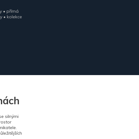
y • přímá
y • kolekce
nách
e silnými
rostor
ikatele.
ležitějších