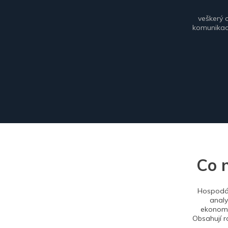
veškerý 
komunikace
Co 
Hospodář
analy
ekonomi
Obsahují r