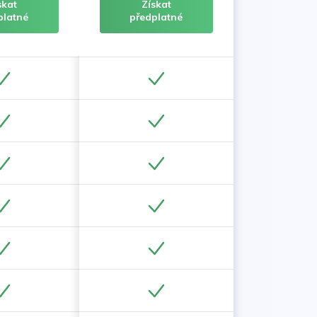
skat
Získat
platné
předplatné