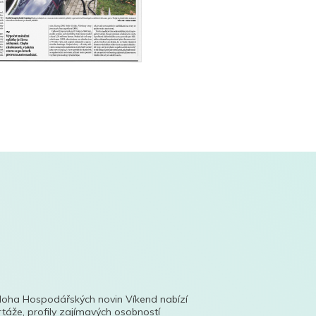
íloha Hospodářských novin Víkend nabízí
táže, profily zajímavých osobností