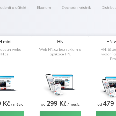
udenti a učitelé
Ekonom
Obchodní věstník
Distribu
N mini
HN
HN v
 obsah webu
Web HN.cz bez reklam a
HN, tiště
HN.cz
aplikace HN.
vydání 
Pro
9 Kč
299 Kč
479
/ měsíc
od
/ měsíc
od