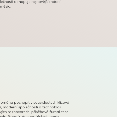
olečnosti a mapuje nejnovější módní
 měsíc.
pomáhá pochopit v souvislostech klíčová
, moderní společnosti a technologií
lových rozhovorech, příběhové žurnalistice
tu. Speciál Hospodářských novin