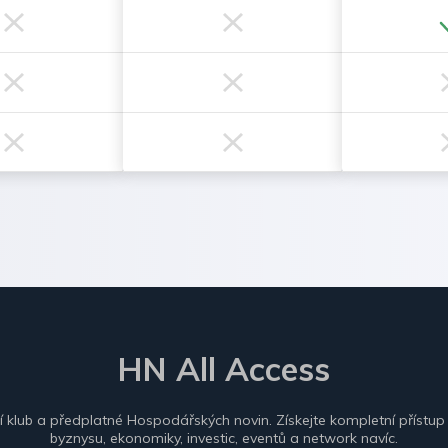
HN All Access
ní klub a předplatné Hospodářských novin. Získejte kompletní přístup
byznysu, ekonomiky, investic, eventů a network navíc.