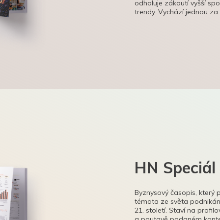
odhaluje zákoutí vyšší sp
trendy. Vychází jednou za
HN Speciál
Byznysový časopis, který 
témata ze světa podnikání
21. století. Staví na profi
a poutavě podaném kontex