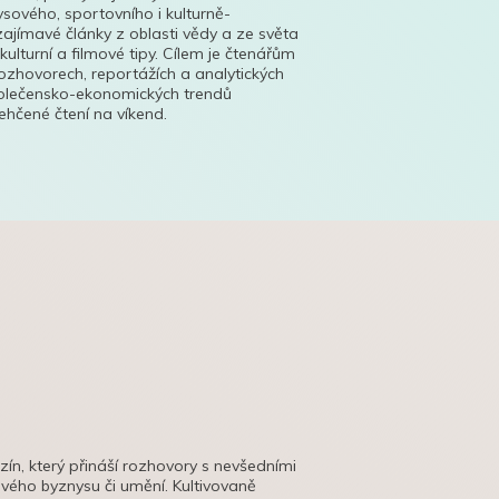
ysového, sportovního i kulturně-
ajímavé články z oblasti vědy a ze světa
 kulturní a filmové tipy. Cílem je čtenářům
ozhovorech, reportážích a analytických
polečensko-ekonomických trendů
hčené čtení na víkend.
azín, který přináší rozhovory s nevšedními
tového byznysu či umění. Kultivovaně