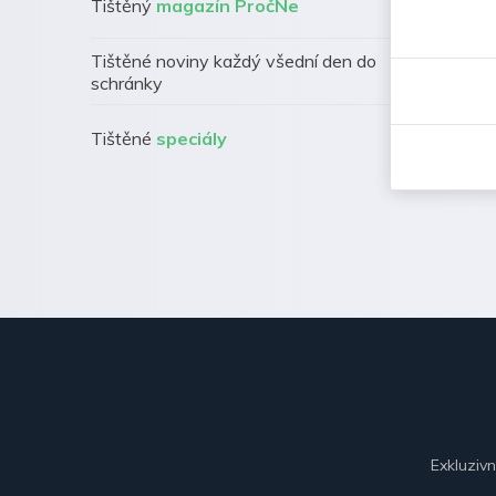
Tištěný
magazín PročNe
Tištěné noviny každý všední den do
schránky
Tištěné
speciály
Exkluziv