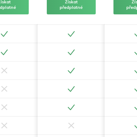
Získat
Získat
Zí
dplatné
předplatné
před