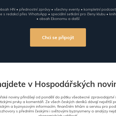
obsah HN • přednostní zprávy • všechny eventy • kompletní podcast
 s redakcí přes WhatsApp • speciální setkání pro členy klubu • knih
• obsah Ekonomu a další
Chci se připojit
najdete v Hospodářských novi
ské noviny přinášejí od pondělí do pátku všeobecné zpravodajství s
tickými prvky a komentáři. Ze všech českých deníků dávají největší p
ckým a byznysovým informacím, finančním trhům a servisu pro podn
ozhovory s předními českými i světovými byznysmeny a analýzy nejdů
ekonomických událostí.