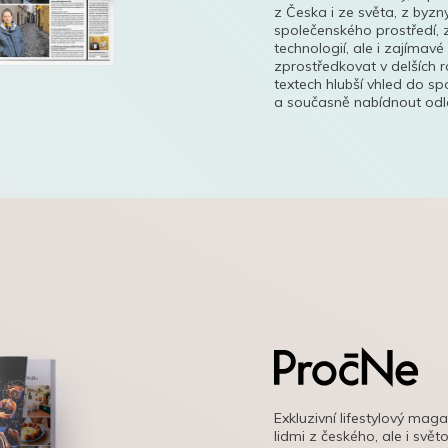
z Česka i ze světa, z byzn
společenského prostředí, z
technologií, ale i zajímavé
zprostředkovat v delších r
textech hlubší vhled do s
a současně nabídnout odle
Exkluzivní lifestylový mag
lidmi z českého, ale i svě