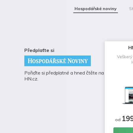
Hospodářské noviny
St
H
Předplaťte si
Veškerý
Pořiďte si předplatné a hned čtěte na
HN.cz.
19
od