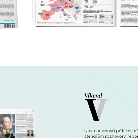
Nová novinová páteční př
čtenářům rozhovory, repor