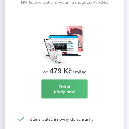
HN, tištěné páteční vydání a magazín PročNe.
479 Kč
od
/ měsíc
Získat
předplatné
Tištěné páteční noviny do schránky