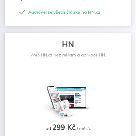
Audioverze všech článků na HN.cz
HN
Web HN.cz bez reklam a aplikace HN.
299 Kč
od
/ měsíc