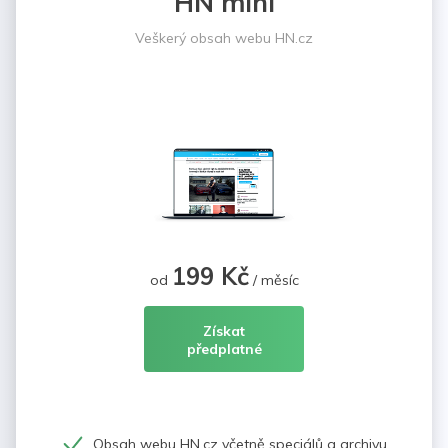
HN mini
Veškerý obsah webu HN.cz
199 Kč
od
/ měsíc
Získat
předplatné
Obsah webu HN.cz včetně speciálů a archivu