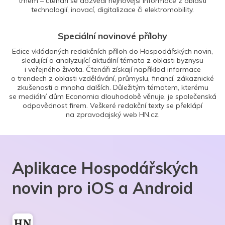
trhem – čtenáři se dozvědí nejnovější informace z oblasti
technologií, inovací, digitalizace či elektromobility.
Speciální novinové přílohy
Edice vkládaných redakčních příloh do Hospodářských novin,
sledující a analyzující aktuální témata z oblasti byznysu
i veřejného života. Čtenáři získají například informace
o trendech z oblasti vzdělávání, průmyslu, financí, zákaznické
zkušenosti a mnoha dalších. Důležitým tématem, kterému
se mediální dům Economia dlouhodobě věnuje, je společenská
odpovědnost firem. Veškeré redakční texty se překlápí
na zpravodajský web HN.cz.
Aplikace Hospodářských
novin pro iOS a Android