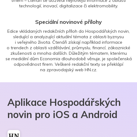
trhem – čtenáři se dozvědí nejnovější informace z oblasti
technologií, inovací, digitalizace či elektromobility.
Speciální novinové přílohy
Edice vkládaných redakčních příloh do Hospodářských novin,
sledující a analyzující aktuální témata z oblasti byznysu
i veřejného života. Čtenáři získají například informace
o trendech z oblasti vzdělávání, průmyslu, financí, zákaznické
zkušenosti a mnoha dalších. Důležitým tématem, kterému
se mediální dům Economia dlouhodobě věnuje, je společenská
odpovědnost firem. Veškeré redakční texty se překlápí
na zpravodajský web HN.cz.
Aplikace Hospodářských
novin pro iOS a Android