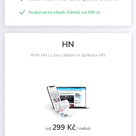
Audioverze všech článků na HN.cz
HN
Web HN.cz bez reklam a aplikace HN.
299 Kč
od
/ měsíc