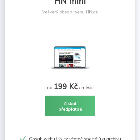
HN mini
Veškerý obsah webu HN.cz
199 Kč
od
/ měsíc
Získat
předplatné
Obsah webu HN.cz včetně speciálů a archivu