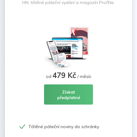
HN, tištěné páteční vydání a magazín PročNe.
479 Kč
od
/ měsíc
Získat
předplatné
Tištěné páteční noviny do schránky