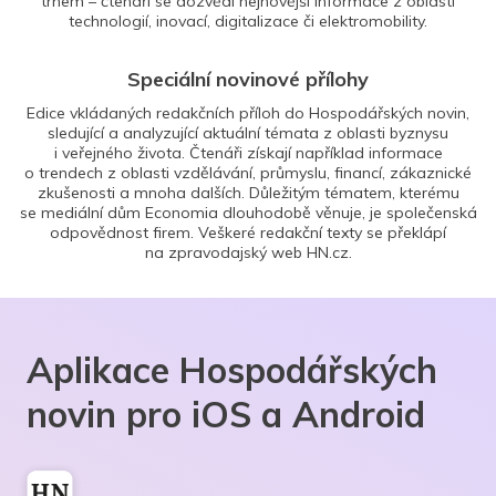
trhem – čtenáři se dozvědí nejnovější informace z oblasti
technologií, inovací, digitalizace či elektromobility.
Speciální novinové přílohy
Edice vkládaných redakčních příloh do Hospodářských novin,
sledující a analyzující aktuální témata z oblasti byznysu
i veřejného života. Čtenáři získají například informace
o trendech z oblasti vzdělávání, průmyslu, financí, zákaznické
zkušenosti a mnoha dalších. Důležitým tématem, kterému
se mediální dům Economia dlouhodobě věnuje, je společenská
odpovědnost firem. Veškeré redakční texty se překlápí
na zpravodajský web HN.cz.
Aplikace Hospodářských
novin pro iOS a Android