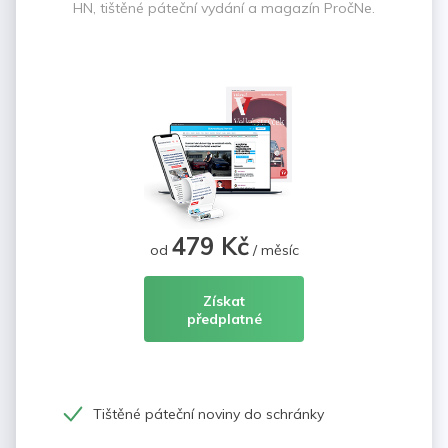
HN, tištěné páteční vydání a magazín PročNe.
479 Kč
od
/ měsíc
Získat
předplatné
Tištěné páteční noviny do schránky