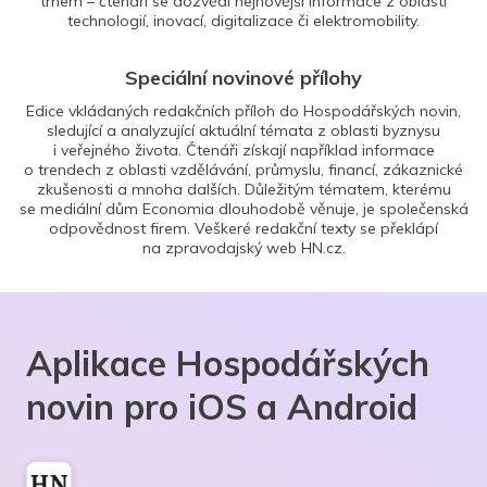
trhem – čtenáři se dozvědí nejnovější informace z oblasti
technologií, inovací, digitalizace či elektromobility.
Speciální novinové přílohy
Edice vkládaných redakčních příloh do Hospodářských novin,
sledující a analyzující aktuální témata z oblasti byznysu
i veřejného života. Čtenáři získají například informace
o trendech z oblasti vzdělávání, průmyslu, financí, zákaznické
zkušenosti a mnoha dalších. Důležitým tématem, kterému
se mediální dům Economia dlouhodobě věnuje, je společenská
odpovědnost firem. Veškeré redakční texty se překlápí
na zpravodajský web HN.cz.
Aplikace Hospodářských
novin pro iOS a Android