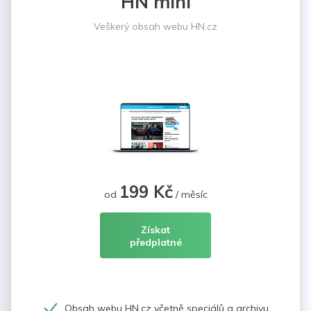
HN mini
Veškerý obsah webu HN.cz
199 Kč
od
/ měsíc
Získat
předplatné
Obsah webu HN.cz včetně speciálů a archivu