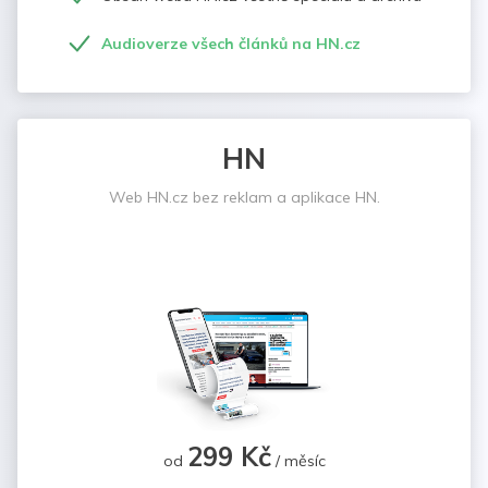
Audioverze všech článků na HN.cz
HN
Web HN.cz bez reklam a aplikace HN.
299 Kč
od
/ měsíc