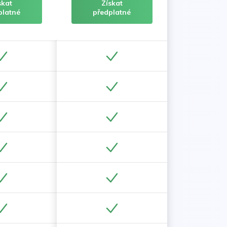
skat
Získat
platné
předplatné