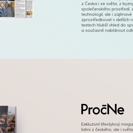
z Česka i ze světa, z byzn
společenského prostředí, z
technologií, ale i zajímavé
zprostředkovat v delších r
textech hlubší vhled do s
a současně nabídnout odle
Exkluzivní lifestylový mag
lidmi z českého, ale i svě