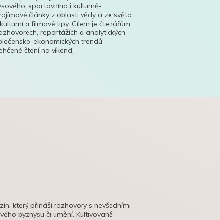
ysového, sportovního i kulturně-
ajímavé články z oblasti vědy a ze světa
 kulturní a filmové tipy. Cílem je čtenářům
ozhovorech, reportážích a analytických
polečensko-ekonomických trendů
hčené čtení na víkend.
azín, který přináší rozhovory s nevšedními
tového byznysu či umění. Kultivovaně