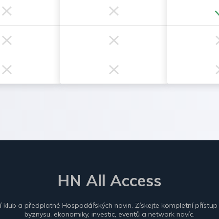
HN All Access
ní klub a předplatné Hospodářských novin. Získejte kompletní přístup
byznysu, ekonomiky, investic, eventů a network navíc.