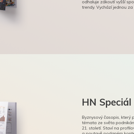
odhaluje zákoutí vyšší sp
trendy. Vychází jednou za
HN Speciál
Byznysový časopis, který 
témata ze světa podnikání
21. století. Staví na profi
a poutavě podaném kontex