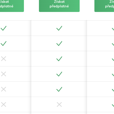
Získat
Získat
Zí
dplatné
předplatné
před