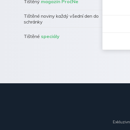
Tištěný
magazín PročNe
Tištěné noviny každý všední den do
schránky
Tištěné
speciály
Exkluziv