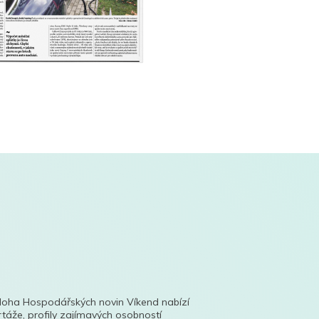
íloha Hospodářských novin Víkend nabízí
táže, profily zajímavých osobností