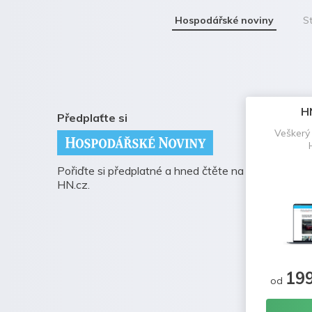
Hospodářské noviny
St
H
Předplaťte si
Veškerý
Pořiďte si předplatné a hned čtěte na
HN.cz.
19
od