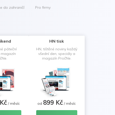
ce do zahraničí
Pro firmy
íkend
HN tisk
né páteční
HN, tištěné noviny každý
a magazín
všední den, speciály a
čNe.
magazín PročNe.
 Kč
899 Kč
/ měsíc
od
/ měsíc