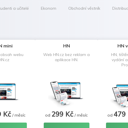
udenti a učitelé
Ekonom
Obchodní věstník
Distribu
N mini
HN
HN v
 obsah webu
Web HN.cz bez reklam a
HN, tiště
HN.cz
aplikace HN.
vydání 
Pro
9 Kč
299 Kč
479
/ měsíc
od
/ měsíc
od