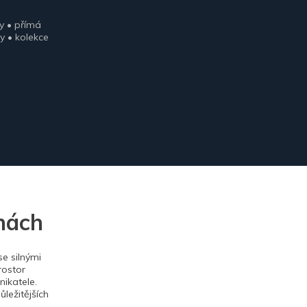
y • přímá
y • kolekce
nách
e silnými
rostor
ikatele.
ležitějších