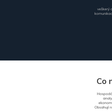
veškerý 
komunikace
Co 
Hospodář
analy
ekonomi
Obsahují r