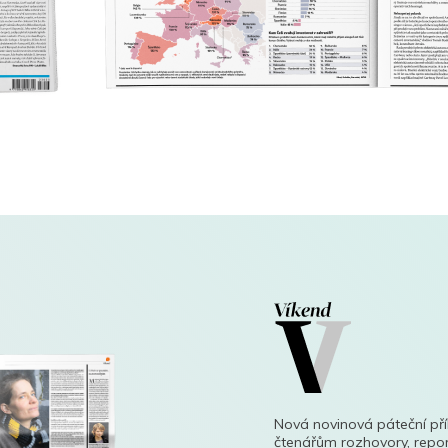
Nová novinová páteční př
čtenářům rozhovory, repor