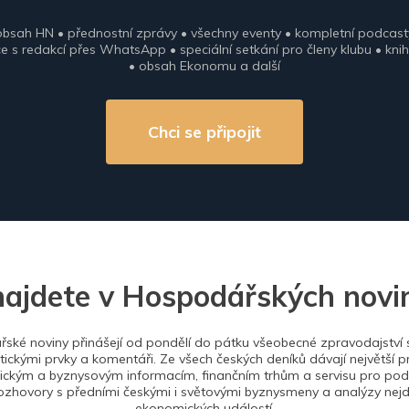
obsah HN • přednostní zprávy • všechny eventy • kompletní podcast
 s redakcí přes WhatsApp • speciální setkání pro členy klubu • knih
• obsah Ekonomu a další
Chci se připojit
najdete v Hospodářských novi
ské noviny přinášejí od pondělí do pátku všeobecné zpravodajství s
tickými prvky a komentáři. Ze všech českých deníků dávají největší p
ckým a byznysovým informacím, finančním trhům a servisu pro podn
ozhovory s předními českými i světovými byznysmeny a analýzy nejdů
ekonomických událostí.