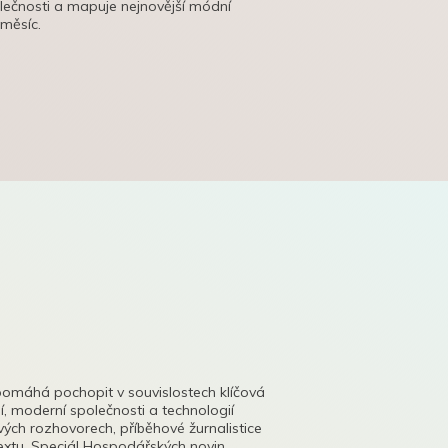
olečnosti a mapuje nejnovější módní
 měsíc.
pomáhá pochopit v souvislostech klíčová
, moderní společnosti a technologií
lových rozhovorech, příběhové žurnalistice
tu. Speciál Hospodářských novin