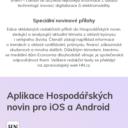
trhem – čtenáři se dozvědí nejnovější informace z oblasti
technologií, inovací, digitalizace či elektromobility.
Speciální novinové přílohy
Edice vkládaných redakčních příloh do Hospodářských novin,
sledující a analyzující aktuální témata z oblasti byznysu
i veřejného života. Čtenáři získají například informace
o trendech z oblasti vzdělávání, průmyslu, financí, zákaznické
zkušenosti a mnoha dalších. Důležitým tématem, kterému
se mediální dům Economia dlouhodobě věnuje, je společenská
odpovědnost firem. Veškeré redakční texty se překlápí
na zpravodajský web HN.cz.
Aplikace Hospodářských
novin pro iOS a Android