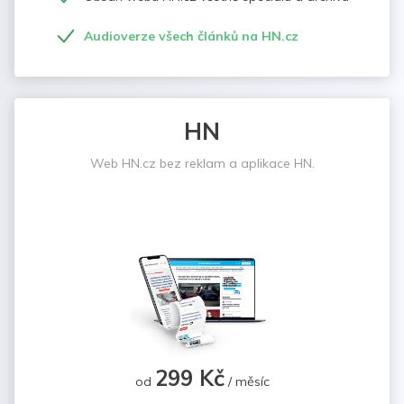
Audioverze všech článků na HN.cz
HN
Web HN.cz bez reklam a aplikace HN.
299 Kč
od
/ měsíc