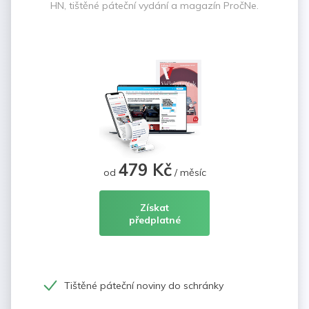
HN, tištěné páteční vydání a magazín PročNe.
479 Kč
od
/ měsíc
Získat
předplatné
Tištěné páteční noviny do schránky