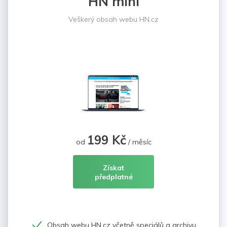
HN mini
Veškerý obsah webu HN.cz
199 Kč
od
/ měsíc
Získat
předplatné
Obsah webu HN.cz včetně speciálů a archivu