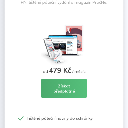
HN, tištěné páteční vydání a magazín PročNe.
479 Kč
od
/ měsíc
Získat
předplatné
Tištěné páteční noviny do schránky