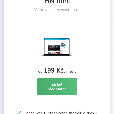
HN mini
Veškerý obsah webu HN.cz
199 Kč
od
/ měsíc
Získat
předplatné
Obsah webu HN.cz včetně speciálů a archivu