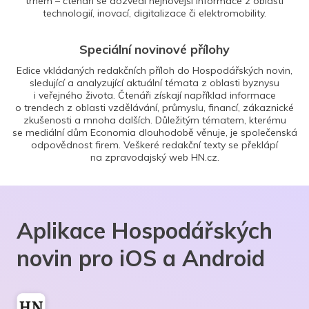
trhem – čtenáři se dozvědí nejnovější informace z oblasti
technologií, inovací, digitalizace či elektromobility.
Speciální novinové přílohy
Edice vkládaných redakčních příloh do Hospodářských novin,
sledující a analyzující aktuální témata z oblasti byznysu
i veřejného života. Čtenáři získají například informace
o trendech z oblasti vzdělávání, průmyslu, financí, zákaznické
zkušenosti a mnoha dalších. Důležitým tématem, kterému
se mediální dům Economia dlouhodobě věnuje, je společenská
odpovědnost firem. Veškeré redakční texty se překlápí
na zpravodajský web HN.cz.
Aplikace Hospodářských
novin pro iOS a Android