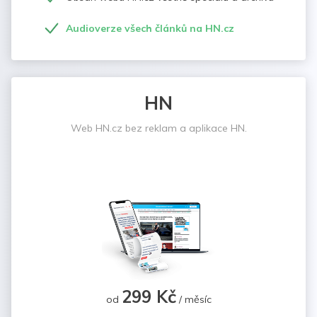
Audioverze všech článků na HN.cz
HN
Web HN.cz bez reklam a aplikace HN.
299 Kč
od
/ měsíc