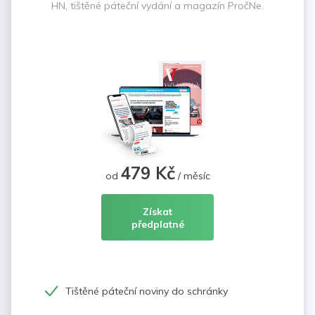
HN, tištěné páteční vydání a magazín PročNe.
479 Kč
od
/ měsíc
Získat
předplatné
Tištěné páteční noviny do schránky