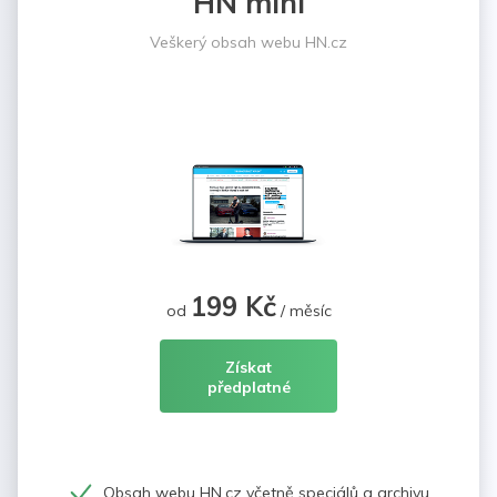
HN mini
Veškerý obsah webu HN.cz
199 Kč
od
/ měsíc
Získat
předplatné
Obsah webu HN.cz včetně speciálů a archivu