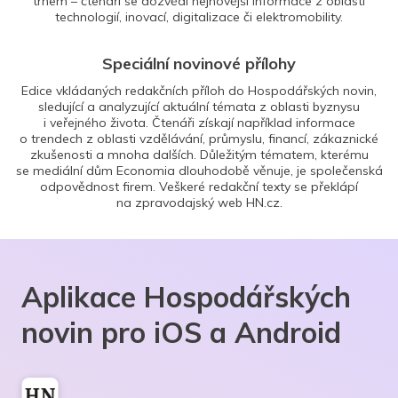
trhem – čtenáři se dozvědí nejnovější informace z oblasti
technologií, inovací, digitalizace či elektromobility.
Speciální novinové přílohy
Edice vkládaných redakčních příloh do Hospodářských novin,
sledující a analyzující aktuální témata z oblasti byznysu
i veřejného života. Čtenáři získají například informace
o trendech z oblasti vzdělávání, průmyslu, financí, zákaznické
zkušenosti a mnoha dalších. Důležitým tématem, kterému
se mediální dům Economia dlouhodobě věnuje, je společenská
odpovědnost firem. Veškeré redakční texty se překlápí
na zpravodajský web HN.cz.
Aplikace Hospodářských
novin pro iOS a Android