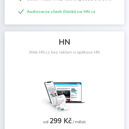
Audioverze všech článků na HN.cz
HN
Web HN.cz bez reklam a aplikace HN.
299 Kč
od
/ měsíc