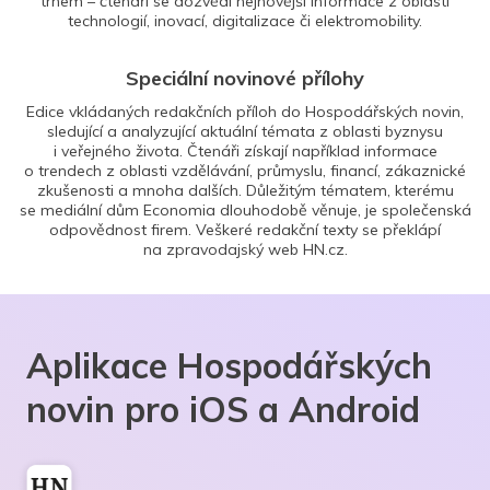
trhem – čtenáři se dozvědí nejnovější informace z oblasti
technologií, inovací, digitalizace či elektromobility.
Speciální novinové přílohy
Edice vkládaných redakčních příloh do Hospodářských novin,
sledující a analyzující aktuální témata z oblasti byznysu
i veřejného života. Čtenáři získají například informace
o trendech z oblasti vzdělávání, průmyslu, financí, zákaznické
zkušenosti a mnoha dalších. Důležitým tématem, kterému
se mediální dům Economia dlouhodobě věnuje, je společenská
odpovědnost firem. Veškeré redakční texty se překlápí
na zpravodajský web HN.cz.
Aplikace Hospodářských
novin pro iOS a Android