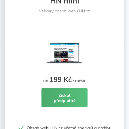
HN mini
Veškerý obsah webu HN.cz
199 Kč
od
/ měsíc
Získat
předplatné
Obsah webu HN.cz včetně speciálů a archivu