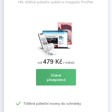
HN, tištěné páteční vydání a magazín PročNe.
479 Kč
od
/ měsíc
Získat
předplatné
Tištěné páteční noviny do schránky