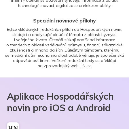
trhem – čtenáři se dozvědí nejnovější informace z oblasti
technologií, inovací, digitalizace či elektromobility.
Speciální novinové přílohy
Edice vkládaných redakčních příloh do Hospodářských novin,
sledující a analyzující aktuální témata z oblasti byznysu
i veřejného života. Čtenáři získají například informace
o trendech z oblasti vzdělávání, průmyslu, financí, zákaznické
zkušenosti a mnoha dalších. Důležitým tématem, kterému
se mediální dům Economia dlouhodobě věnuje, je společenská
odpovědnost firem. Veškeré redakční texty se překlápí
na zpravodajský web HN.cz.
Aplikace Hospodářských
novin pro iOS a Android