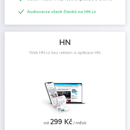
Audioverze všech článků na HN.cz
HN
Web HN.cz bez reklam a aplikace HN.
299 Kč
od
/ měsíc