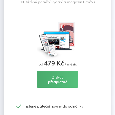
HN, tištěné páteční vydání a magazín PročNe.
479 Kč
od
/ měsíc
Získat
předplatné
Tištěné páteční noviny do schránky