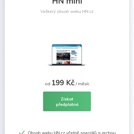
HN mini
Veškerý obsah webu HN.cz
199 Kč
od
/ měsíc
Získat
předplatné
Obsah webu HN.cz včetně speciálů a archivu