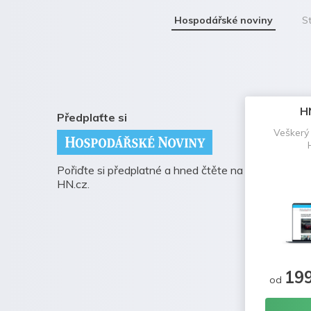
Hospodářské noviny
St
H
Předplaťte si
Veškerý
Pořiďte si předplatné a hned čtěte na
HN.cz.
19
od