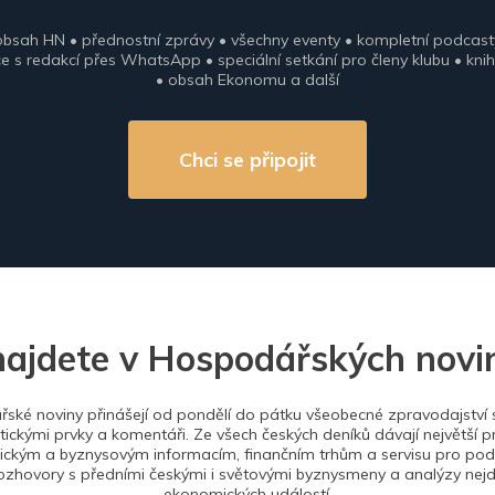
obsah HN • přednostní zprávy • všechny eventy • kompletní podcast
 s redakcí přes WhatsApp • speciální setkání pro členy klubu • knih
• obsah Ekonomu a další
Chci se připojit
najdete v Hospodářských novi
ské noviny přinášejí od pondělí do pátku všeobecné zpravodajství s
tickými prvky a komentáři. Ze všech českých deníků dávají největší p
ckým a byznysovým informacím, finančním trhům a servisu pro podn
ozhovory s předními českými i světovými byznysmeny a analýzy nejdů
ekonomických událostí.