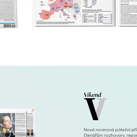
Nová novinová páteční př
čtenářům rozhovory, repor