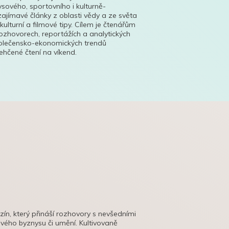
ysového, sportovního i kulturně-
ajímavé články z oblasti vědy a ze světa
 kulturní a filmové tipy. Cílem je čtenářům
ozhovorech, reportážích a analytických
polečensko-ekonomických trendů
hčené čtení na víkend.
azín, který přináší rozhovory s nevšedními
tového byznysu či umění. Kultivovaně