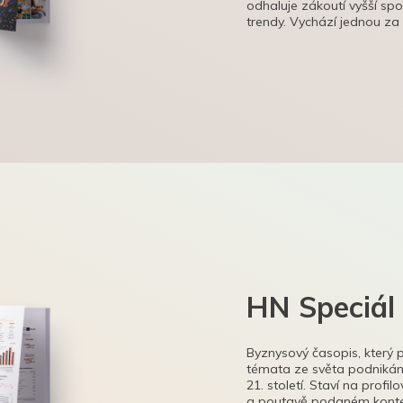
odhaluje zákoutí vyšší sp
trendy. Vychází jednou za
HN Speciál
Byznysový časopis, který 
témata ze světa podnikání
21. století. Staví na profi
a poutavě podaném kontex