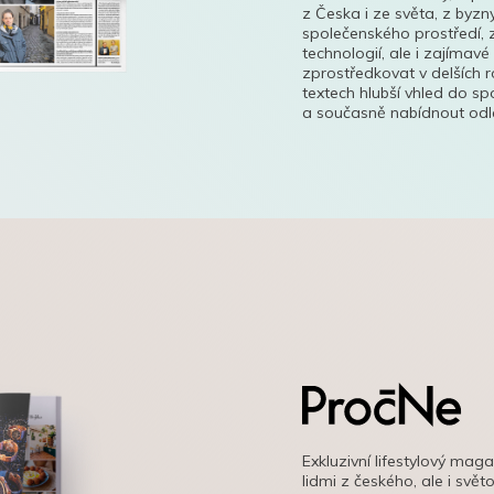
z Česka i ze světa, z byzn
společenského prostředí, z
technologií, ale i zajímavé
zprostředkovat v delších r
textech hlubší vhled do s
a současně nabídnout odle
Exkluzivní lifestylový mag
lidmi z českého, ale i svě