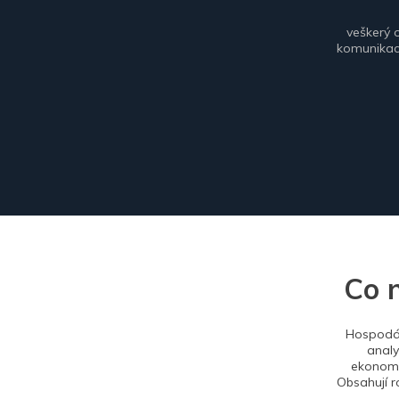
veškerý 
komunikace
Co 
Hospodář
analy
ekonomi
Obsahují r