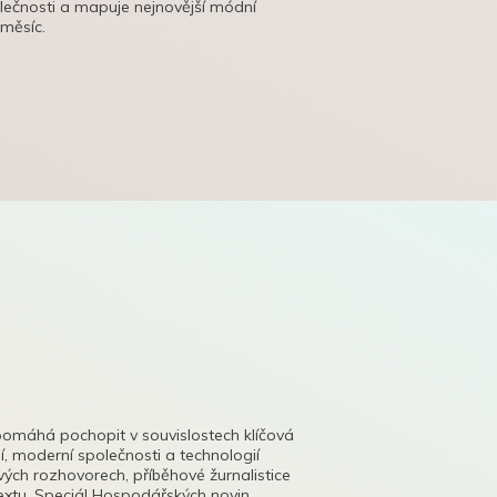
olečnosti a mapuje nejnovější módní
 měsíc.
pomáhá pochopit v souvislostech klíčová
, moderní společnosti a technologií
lových rozhovorech, příběhové žurnalistice
tu. Speciál Hospodářských novin