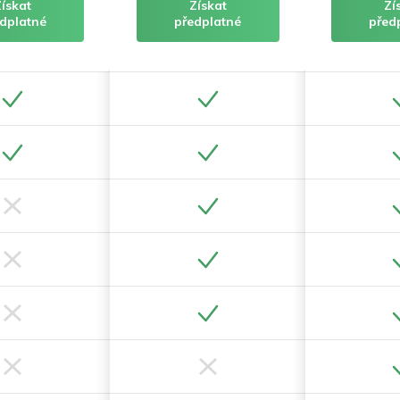
Získat
Získat
Zí
dplatné
předplatné
před