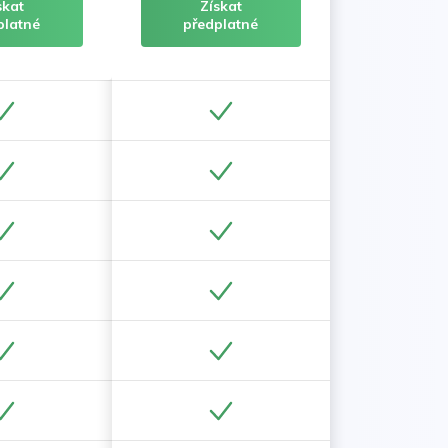
skat
Získat
platné
předplatné