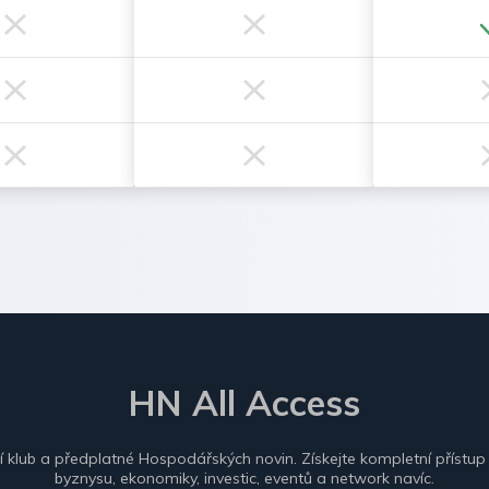
HN All Access
ní klub a předplatné Hospodářských novin. Získejte kompletní přístup
byznysu, ekonomiky, investic, eventů a network navíc.