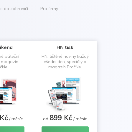
ce do zahraničí
Pro firmy
íkend
HN tisk
né páteční
HN, tištěné noviny každý
a magazín
všední den, speciály a
čNe.
magazín PročNe.
 Kč
899 Kč
/ měsíc
od
/ měsíc