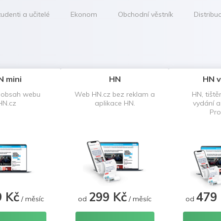
udenti a učitelé
Ekonom
Obchodní věstník
Distribu
N mini
HN
HN v
 obsah webu
Web HN.cz bez reklam a
HN, tiště
HN.cz
aplikace HN.
vydání 
Pro
9 Kč
299 Kč
479
/ měsíc
od
/ měsíc
od