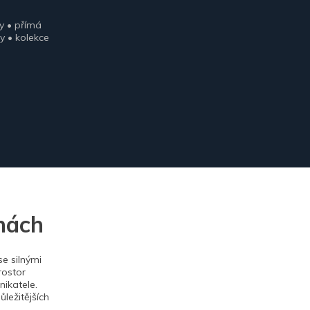
y • přímá
y • kolekce
nách
e silnými
rostor
ikatele.
ležitějších