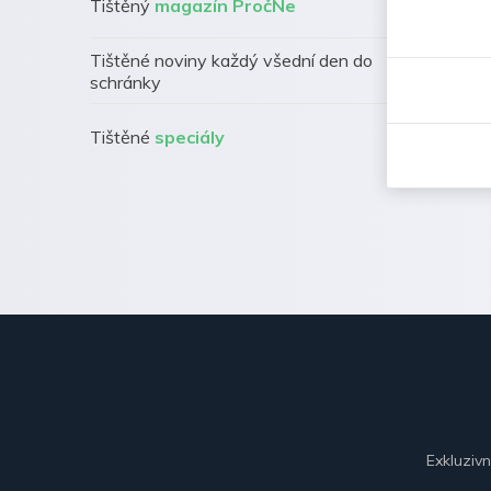
Tištěný
magazín PročNe
Tištěné noviny každý všední den do
schránky
Tištěné
speciály
Exkluziv