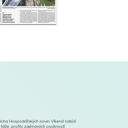
íloha Hospodářských novin Víkend nabízí
táže, profily zajímavých osobností