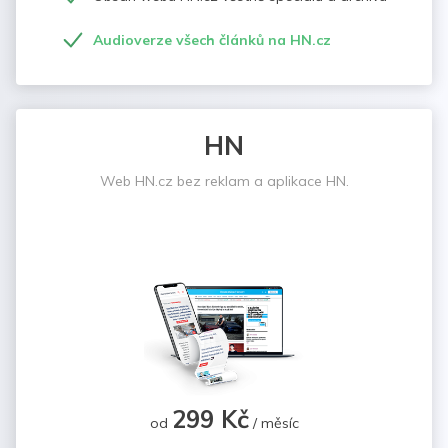
Audioverze všech článků na HN.cz
HN
Web HN.cz bez reklam a aplikace HN.
299 Kč
od
/ měsíc