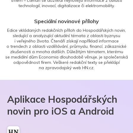
trhem – čtenáři se dozvědí nejnovější informace z oblasti
technologií, inovací, digitalizace či elektromobility.
Speciální novinové přílohy
Edice vkládaných redakčních příloh do Hospodářských novin,
sledující a analyzující aktuální témata z oblasti byznysu
i veřejného života. Čtenáři získají například informace
o trendech z oblasti vzdělávání, průmyslu, financí, zákaznické
zkušenosti a mnoha dalších. Důležitým tématem, kterému
se mediální dům Economia dlouhodobě věnuje, je společenská
odpovědnost firem. Veškeré redakční texty se překlápí
na zpravodajský web HN.cz.
Aplikace Hospodářských
novin pro iOS a Android