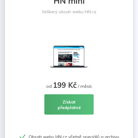
HN mini
Veškerý obsah webu HN.cz
199 Kč
od
/ měsíc
Získat
předplatné
Obsah webu HN.cz včetně speciálů a archivu