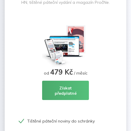
HN, tištěné páteční vydání a magazín PročNe.
479 Kč
od
/ měsíc
Získat
předplatné
Tištěné páteční noviny do schránky