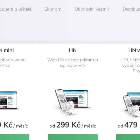
udenti a učitelé
Ekonom
Obchodní věstník
Distribu
N mini
HN
HN v
 obsah webu
Web HN.cz bez reklam a
HN, tiště
HN.cz
aplikace HN.
vydání 
Pro
9 Kč
299 Kč
479
/ měsíc
od
/ měsíc
od