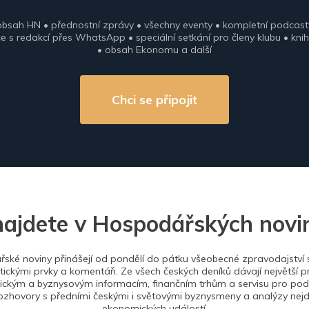
obsah HN • přednostní zprávy • všechny eventy • kompletní podcast
 s redakcí přes WhatsApp • speciální setkání pro členy klubu • knih
• obsah Ekonomu a další
Chci se připojit
najdete v Hospodářských novi
ské noviny přinášejí od pondělí do pátku všeobecné zpravodajství s
tickými prvky a komentáři. Ze všech českých deníků dávají největší p
ckým a byznysovým informacím, finančním trhům a servisu pro podn
ozhovory s předními českými i světovými byznysmeny a analýzy nejdů
ekonomických událostí.