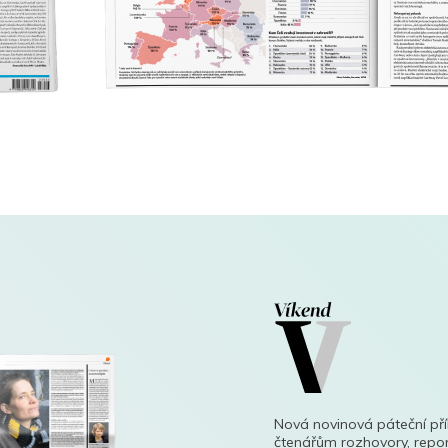
Nová novinová páteční př
čtenářům rozhovory, repor