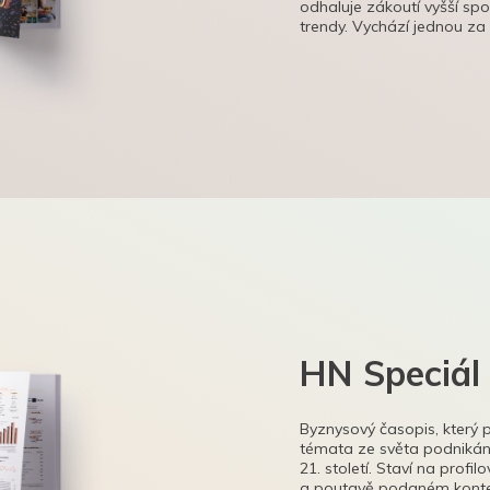
odhaluje zákoutí vyšší sp
trendy. Vychází jednou za
HN Speciál
Byznysový časopis, který 
témata ze světa podnikání
21. století. Staví na profi
a poutavě podaném kontex