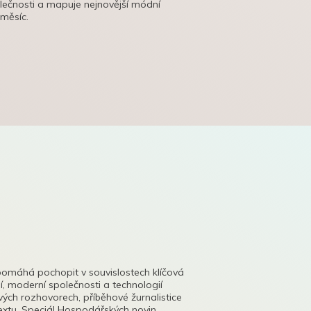
olečnosti a mapuje nejnovější módní
 měsíc.
pomáhá pochopit v souvislostech klíčová
, moderní společnosti a technologií
lových rozhovorech, příběhové žurnalistice
tu. Speciál Hospodářských novin