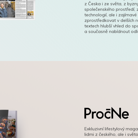
z Česka i ze světa, z byzn
společenského prostředí, z
technologií, ale i zajímavé
zprostředkovat v delších r
textech hlubší vhled do s
a současně nabídnout odle
Exkluzivní lifestylový mag
lidmi z českého, ale i svě