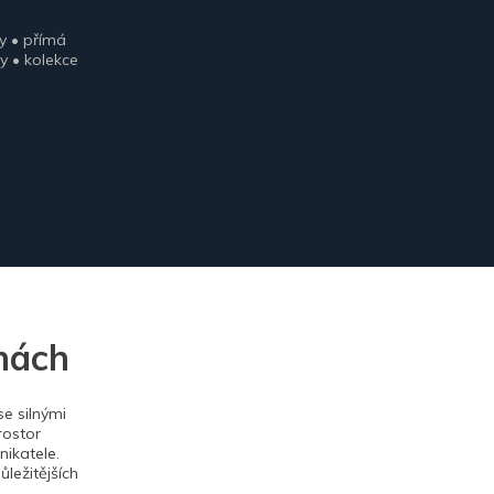
y • přímá
y • kolekce
nách
e silnými
rostor
ikatele.
ležitějších