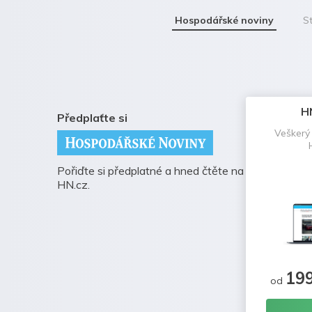
Hospodářské noviny
St
H
Předplaťte si
Veškerý
Pořiďte si předplatné a hned čtěte na
HN.cz.
19
od