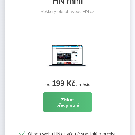
HN mini
Veškerý obsah webu HN.cz
199 Kč
od
/ měsíc
Získat
předplatné
Obsah webu HN.cz včetně speciálů a archivu