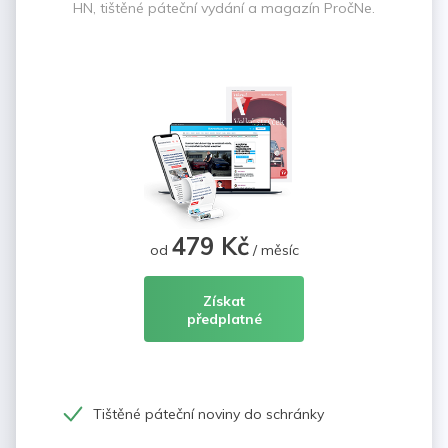
HN, tištěné páteční vydání a magazín PročNe.
479 Kč
od
/ měsíc
Získat
předplatné
Tištěné páteční noviny do schránky