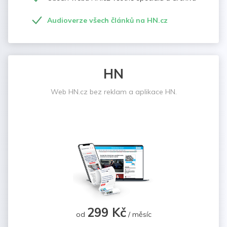
Audioverze všech článků na HN.cz
HN
Web HN.cz bez reklam a aplikace HN.
299 Kč
od
/ měsíc