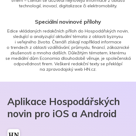
trhem – čtenáři se dozvědí nejnovější informace z oblasti
technologií, inovací, digitalizace či elektromobility.
Speciální novinové přílohy
Edice vkládaných redakčních příloh do Hospodářských novin,
sledující a analyzující aktuální témata z oblasti byznysu
i veřejného života. Čtenáři získají například informace
o trendech z oblasti vzdělávání, průmyslu, financí, zákaznické
zkušenosti a mnoha dalších. Důležitým tématem, kterému
se mediální dům Economia dlouhodobě věnuje, je společenská
odpovědnost firem. Veškeré redakční texty se překlápí
na zpravodajský web HN.cz.
Aplikace Hospodářských
novin pro iOS a Android