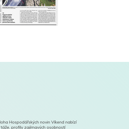
íloha Hospodářských novin Víkend nabízí
táže, profily zajímavých osobností