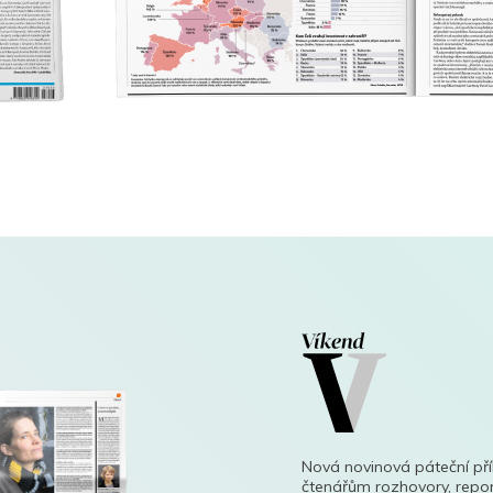
Nová novinová páteční př
čtenářům rozhovory, repor