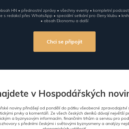
obsah HN • přednostní zprávy • všechny eventy • kompletní podcast
 s redakcí přes WhatsApp • speciální setkání pro členy klubu • knih
• obsah Ekonomu a další
Chci se připojit
najdete v Hospodářských novi
ské noviny přinášejí od pondělí do pátku všeobecné zpravodajství s
tickými prvky a komentáři. Ze všech českých deníků dávají největší p
ckým a byznysovým informacím, finančním trhům a servisu pro podn
ozhovory s předními českými i světovými byznysmeny a analýzy nejdů
ekonomických událostí.