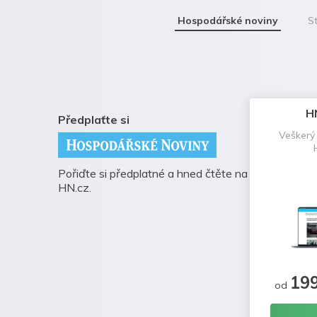
Hospodářské noviny
St
H
Předplaťte si
Veškerý
Pořiďte si předplatné a hned čtěte na
HN.cz.
19
od