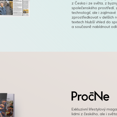
z Česka i ze světa, z byzn
společenského prostředí, z
technologií, ale i zajímavé
zprostředkovat v delších r
textech hlubší vhled do s
a současně nabídnout odle
Exkluzivní lifestylový mag
lidmi z českého, ale i svě