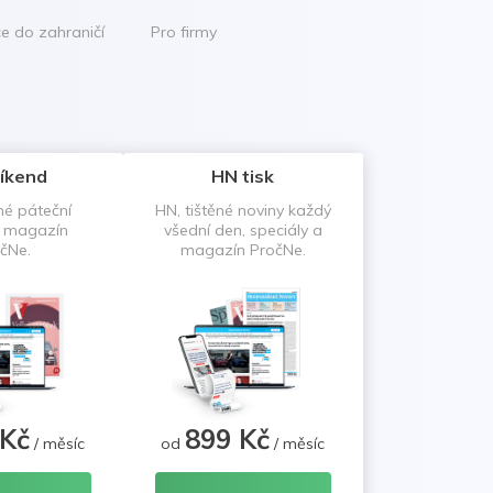
ce do zahraničí
Pro firmy
íkend
HN tisk
né páteční
HN, tištěné noviny každý
a magazín
všední den, speciály a
čNe.
magazín PročNe.
 Kč
899 Kč
/ měsíc
od
/ měsíc