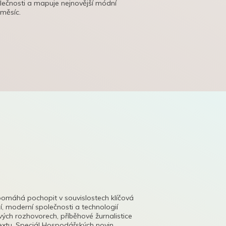
olečnosti a mapuje nejnovější módní
 měsíc.
pomáhá pochopit v souvislostech klíčová
, moderní společnosti a technologií
lových rozhovorech, příběhové žurnalistice
tu. Speciál Hospodářských novin