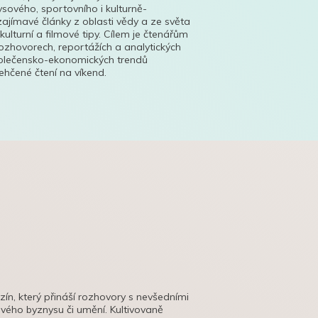
ysového, sportovního i kulturně-
ajímavé články z oblasti vědy a ze světa
 kulturní a filmové tipy. Cílem je čtenářům
ozhovorech, reportážích a analytických
polečensko-ekonomických trendů
hčené čtení na víkend.
azín, který přináší rozhovory s nevšedními
tového byznysu či umění. Kultivovaně