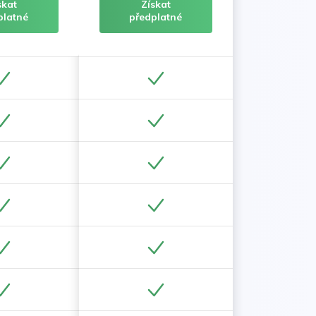
skat
Získat
platné
předplatné