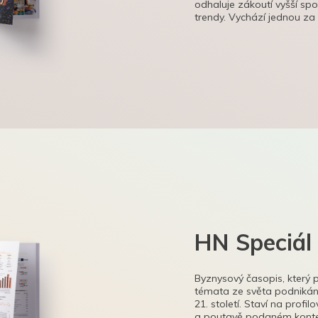
odhaluje zákoutí vyšší sp
trendy. Vychází jednou za
HN Speciál
Byznysový časopis, který 
témata ze světa podnikání
21. století. Staví na profi
a poutavě podaném kontex