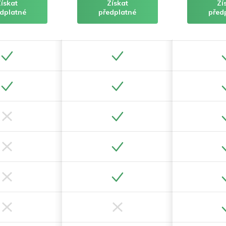
Získat
Získat
Zí
dplatné
předplatné
před