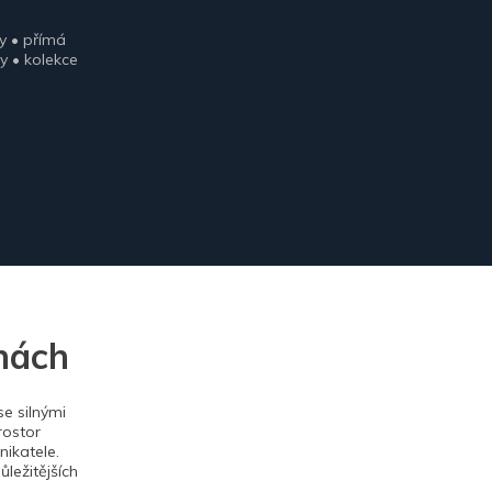
y • přímá
y • kolekce
nách
e silnými
rostor
ikatele.
ležitějších