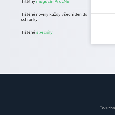
Tištěný
magazín PročNe
Tištěné noviny každý všední den do
schránky
Tištěné
speciály
Exkluziv