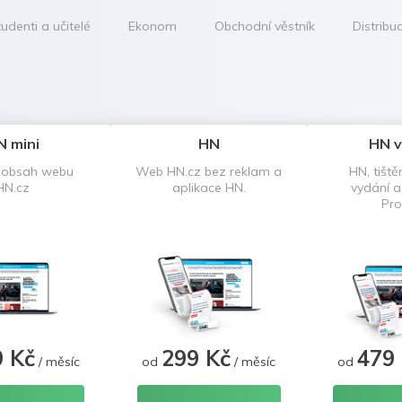
udenti a učitelé
Ekonom
Obchodní věstník
Distribu
N mini
HN
HN v
 obsah webu
Web HN.cz bez reklam a
HN, tiště
HN.cz
aplikace HN.
vydání 
Pro
9 Kč
299 Kč
479
/ měsíc
od
/ měsíc
od