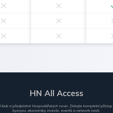
HN All Access
ní klub a předplatné Hospodářských novin. Získejte kompletní přístup
byznysu, ekonomiky, investic, eventů a network navíc.