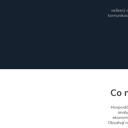
veškerý 
komunikace
Co 
Hospodář
analy
ekonomi
Obsahují r