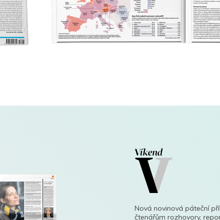
Nová novinová páteční př
čtenářům rozhovory, repor