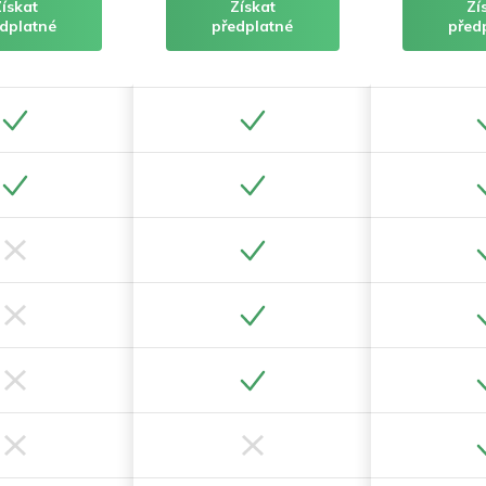
Získat
Získat
Zí
dplatné
předplatné
před