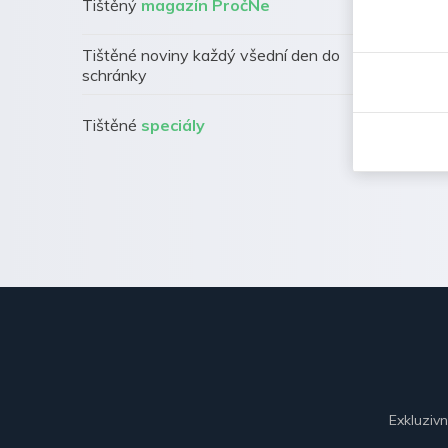
Tištěný
magazín PročNe
Tištěné noviny každý všední den do
schránky
Tištěné
speciály
Exkluziv