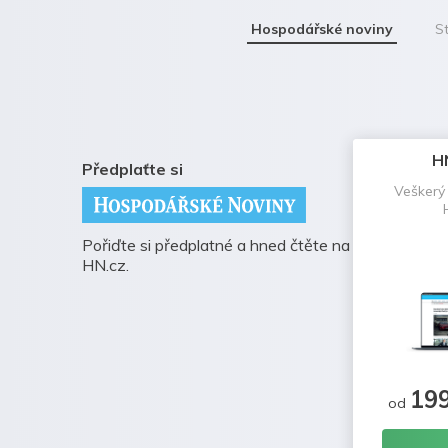
Hospodářské noviny
St
H
Předplaťte si
Veškerý
Pořiďte si předplatné a hned čtěte na
HN.cz.
19
od