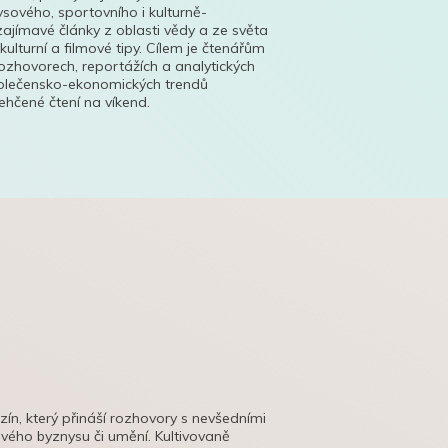
ysového, sportovního i kulturně-
ajímavé články z oblasti vědy a ze světa
 kulturní a filmové tipy. Cílem je čtenářům
ozhovorech, reportážích a analytických
polečensko-ekonomických trendů
hčené čtení na víkend.
azín, který přináší rozhovory s nevšedními
tového byznysu či umění. Kultivovaně