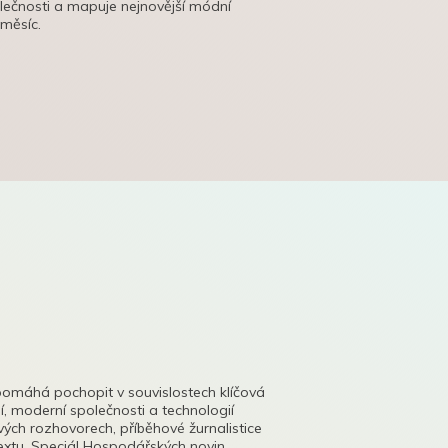
olečnosti a mapuje nejnovější módní
 měsíc.
pomáhá pochopit v souvislostech klíčová
, moderní společnosti a technologií
lových rozhovorech, příběhové žurnalistice
tu. Speciál Hospodářských novin