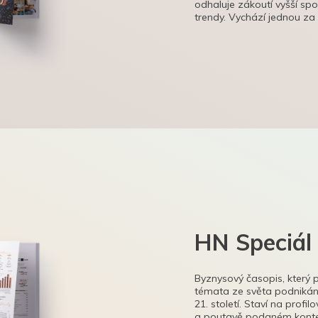
odhaluje zákoutí vyšší sp
trendy. Vychází jednou za
HN Speciál
Byznysový časopis, který 
témata ze světa podnikání
21. století. Staví na profi
a poutavě podaném kontex