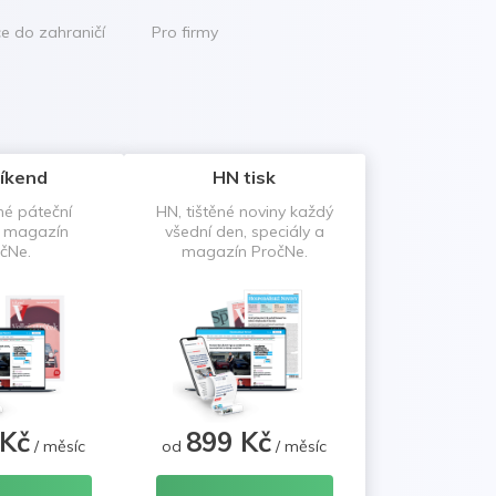
ce do zahraničí
Pro firmy
íkend
HN tisk
né páteční
HN, tištěné noviny každý
a magazín
všední den, speciály a
čNe.
magazín PročNe.
 Kč
899 Kč
/ měsíc
od
/ měsíc