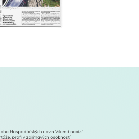
íloha Hospodářských novin Víkend nabízí
táže, profily zajímavých osobností