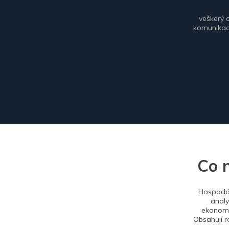
veškerý 
komunikace
Co 
Hospodář
analy
ekonomi
Obsahují r