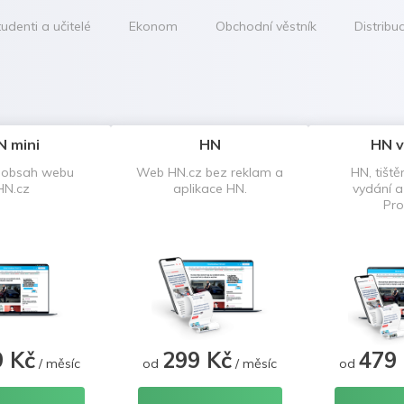
udenti a učitelé
Ekonom
Obchodní věstník
Distribu
N mini
HN
HN v
 obsah webu
Web HN.cz bez reklam a
HN, tiště
HN.cz
aplikace HN.
vydání 
Pro
9 Kč
299 Kč
479
/ měsíc
od
/ měsíc
od