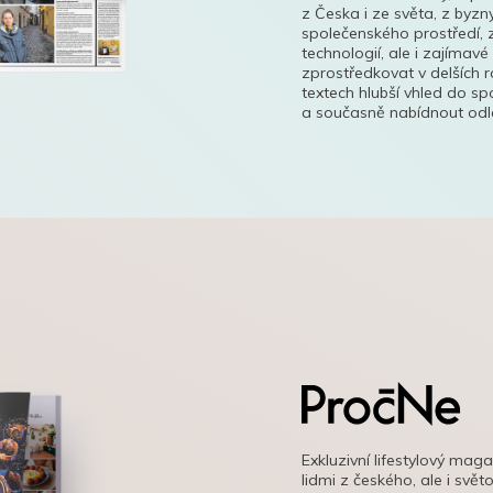
z Česka i ze světa, z byzn
společenského prostředí, z
technologií, ale i zajímavé
zprostředkovat v delších r
textech hlubší vhled do s
a současně nabídnout odle
Exkluzivní lifestylový mag
lidmi z českého, ale i svě