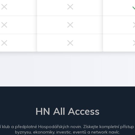
HN All Access
ní klub a předplatné Hospodářských novin. Získejte kompletní přístup
byznysu, ekonomiky, investic, eventů a network navíc.