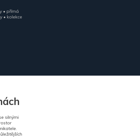
y • přímá
y • kolekce
nách
e silnými
rostor
ikatele.
ležitějších