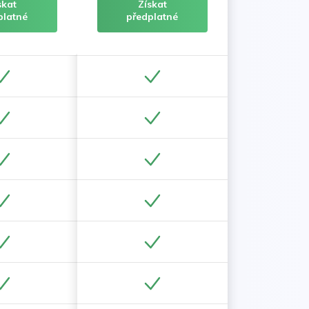
skat
Získat
platné
předplatné