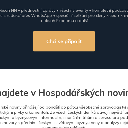
obsah HN • přednostní zprávy • všechny eventy • kompletní podcast
 s redakcí přes WhatsApp • speciální setkání pro členy klubu • knih
• obsah Ekonomu a další
Chci se připojit
najdete v Hospodářských novi
ské noviny přinášejí od pondělí do pátku všeobecné zpravodajství s
tickými prvky a komentáři. Ze všech českých deníků dávají největší p
ckým a byznysovým informacím, finančním trhům a servisu pro podn
ozhovory s předními českými i světovými byznysmeny a analýzy nejdů
ekonomických událostí.