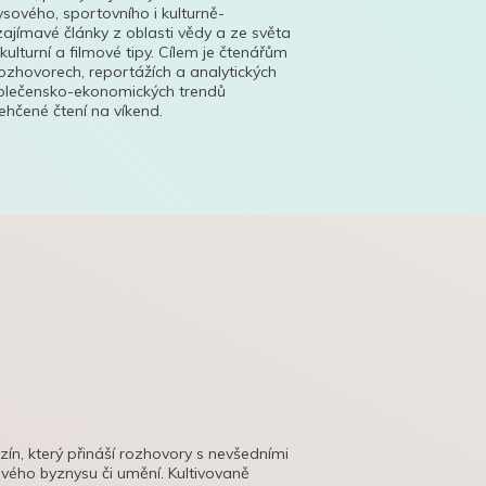
ysového, sportovního i kulturně-
ajímavé články z oblasti vědy a ze světa
 kulturní a filmové tipy. Cílem je čtenářům
ozhovorech, reportážích a analytických
polečensko-ekonomických trendů
hčené čtení na víkend.
azín, který přináší rozhovory s nevšedními
tového byznysu či umění. Kultivovaně