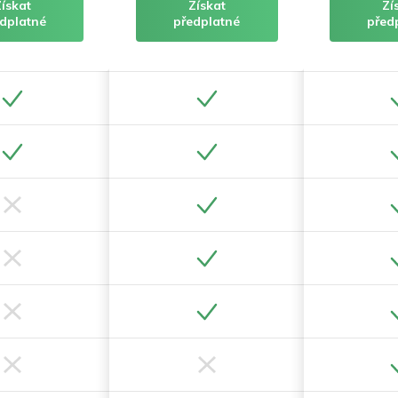
Získat
Získat
Zí
dplatné
předplatné
před