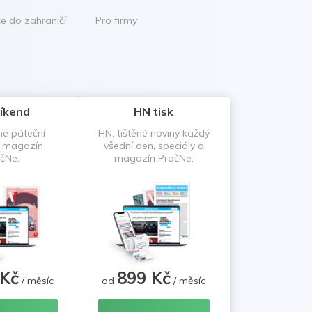
ce do zahraničí
Pro firmy
íkend
HN tisk
né páteční
HN, tištěné noviny každý
a magazín
všední den, speciály a
čNe.
magazín PročNe.
 Kč
899 Kč
/ měsíc
od
/ měsíc