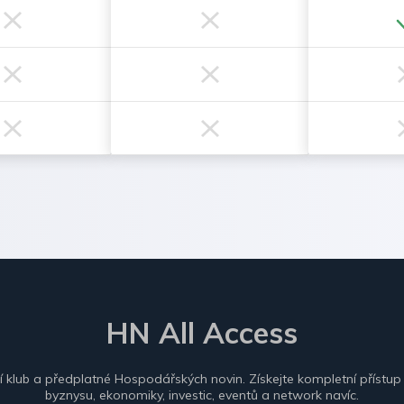
HN All Access
ní klub a předplatné Hospodářských novin. Získejte kompletní přístup
byznysu, ekonomiky, investic, eventů a network navíc.