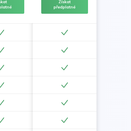
skat
Získat
platné
předplatné