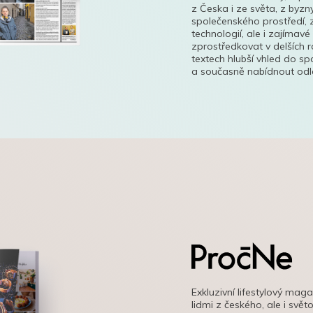
z Česka i ze světa, z byzn
společenského prostředí, z
technologií, ale i zajímavé
zprostředkovat v delších r
textech hlubší vhled do s
a současně nabídnout odle
Exkluzivní lifestylový mag
lidmi z českého, ale i svě