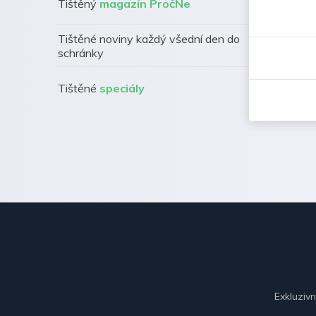
Tištěný
magazín PročNe
Tištěné noviny každý všední den do
schránky
Tištěné
speciály
Exkluziv