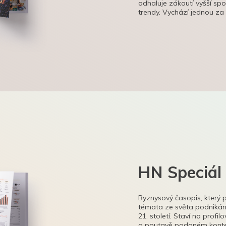
odhaluje zákoutí vyšší sp
trendy. Vychází jednou za
HN Speciál
Byznysový časopis, který 
témata ze světa podnikání
21. století. Staví na profi
a poutavě podaném kontex