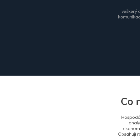
veškerý 
komunikace
Co 
Hospodář
analy
ekonomi
Obsahují r