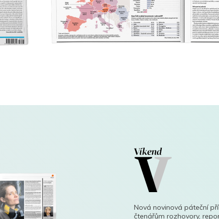
Nová novinová páteční př
čtenářům rozhovory, repor