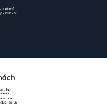
y • přímá
y • kolekce
nách
e silnými
rostor
ikatele.
ležitějších