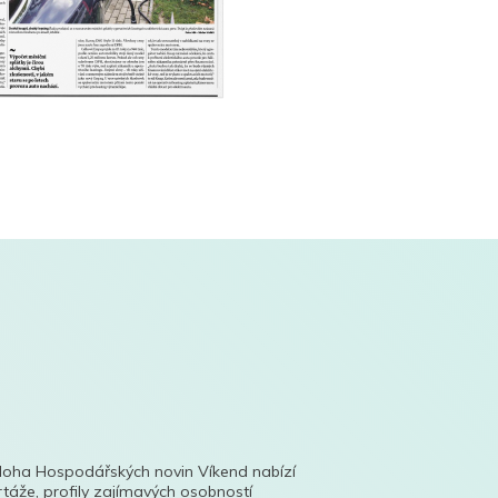
íloha Hospodářských novin Víkend nabízí
táže, profily zajímavých osobností