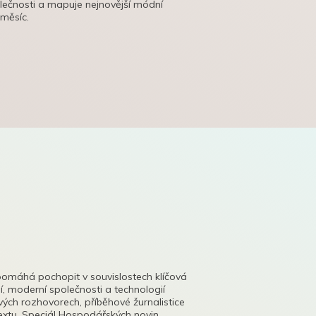
olečnosti a mapuje nejnovější módní
 měsíc.
pomáhá pochopit v souvislostech klíčová
, moderní společnosti a technologií
lových rozhovorech, příběhové žurnalistice
tu. Speciál Hospodářských novin