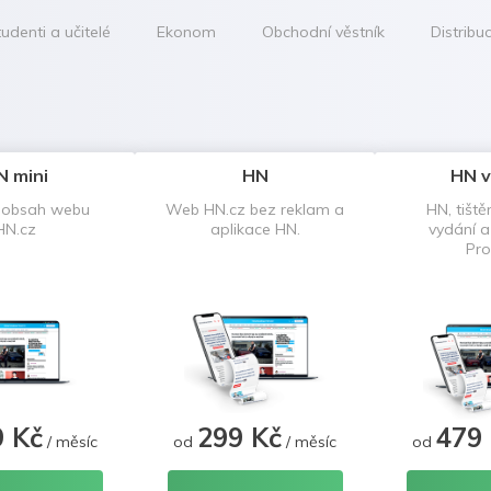
udenti a učitelé
Ekonom
Obchodní věstník
Distribu
N mini
HN
HN v
 obsah webu
Web HN.cz bez reklam a
HN, tiště
HN.cz
aplikace HN.
vydání 
Pro
9 Kč
299 Kč
479
/ měsíc
od
/ měsíc
od