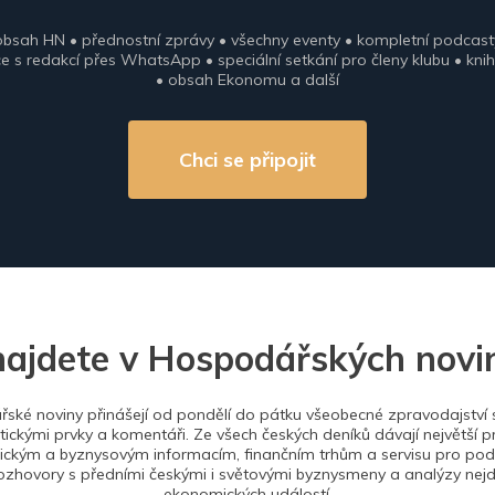
obsah HN • přednostní zprávy • všechny eventy • kompletní podcast
 s redakcí přes WhatsApp • speciální setkání pro členy klubu • knih
• obsah Ekonomu a další
Chci se připojit
najdete v Hospodářských novi
ské noviny přinášejí od pondělí do pátku všeobecné zpravodajství s
tickými prvky a komentáři. Ze všech českých deníků dávají největší p
ckým a byznysovým informacím, finančním trhům a servisu pro podn
ozhovory s předními českými i světovými byznysmeny a analýzy nejdů
ekonomických událostí.