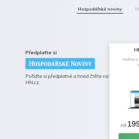
Hospodářské noviny
St
H
Předplaťte si
Veškerý
Pořiďte si předplatné a hned čtěte na
HN.cz.
19
od