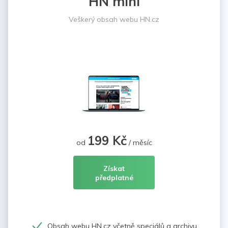
HN mini
Veškerý obsah webu HN.cz
199 Kč
od
/ měsíc
Získat
předplatné
Obsah webu HN.cz včetně speciálů a archivu