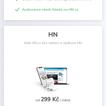
Audioverze všech článků na HN.cz
HN
Web HN.cz bez reklam a aplikace HN.
299 Kč
od
/ měsíc