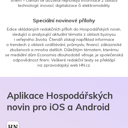
trhem – čtenáři se dozvědí nejnovější informace z oblasti
technologií, inovací, digitalizace či elektromobility.
Speciální novinové přílohy
Edice vkládaných redakčních příloh do Hospodářských novin,
sledující a analyzující aktuální témata z oblasti byznysu
i veřejného života. Čtenáři získají například informace
o trendech z oblasti vzdělávání, průmyslu, financí, zákaznické
zkušenosti a mnoha dalších. Důležitým tématem, kterému
se mediální dům Economia dlouhodobě věnuje, je společenská
odpovědnost firem. Veškeré redakční texty se překlápí
na zpravodajský web HN.cz.
Aplikace Hospodářských
novin pro iOS a Android