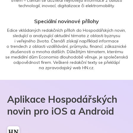
trhem – čtenáři se dozvědí nejnovější informace z oblasti
technologií, inovací, digitalizace či elektromobility.
Speciální novinové přílohy
Edice vkládaných redakčních příloh do Hospodářských novin,
sledující a analyzující aktuální témata z oblasti byznysu
i veřejného života. Čtenáři získají například informace
o trendech z oblasti vzdělávání, průmyslu, financí, zákaznické
zkušenosti a mnoha dalších. Důležitým tématem, kterému
se mediální dům Economia dlouhodobě věnuje, je společenská
odpovědnost firem. Veškeré redakční texty se překlápí
na zpravodajský web HN.cz.
Aplikace Hospodářských
novin pro iOS a Android