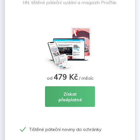
HN, tištěné páteční vydání a magazín PročNe.
479 Kč
od
/ měsíc
Získat
předplatné
Tištěné páteční noviny do schránky