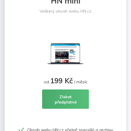
HN mini
Veškerý obsah webu HN.cz
199 Kč
od
/ měsíc
Získat
předplatné
Obsah webu HN.cz včetně speciálů a archivu