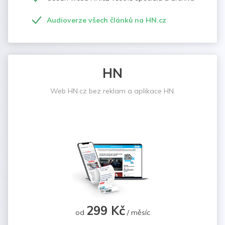
Audioverze všech článků na HN.cz
HN
Web HN.cz bez reklam a aplikace HN.
299 Kč
od
/ měsíc