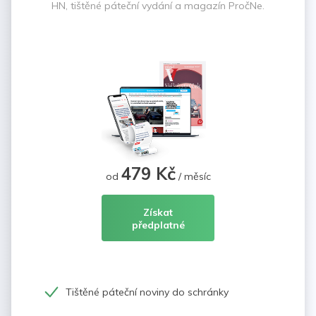
HN, tištěné páteční vydání a magazín PročNe.
479 Kč
od
/ měsíc
Získat
předplatné
Tištěné páteční noviny do schránky