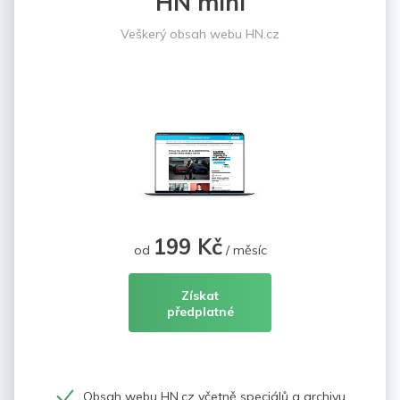
HN mini
Veškerý obsah webu HN.cz
199 Kč
od
/ měsíc
Získat
předplatné
Obsah webu HN.cz včetně speciálů a archivu