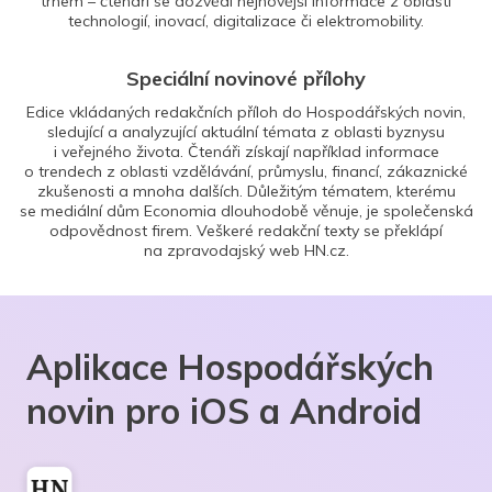
trhem – čtenáři se dozvědí nejnovější informace z oblasti
technologií, inovací, digitalizace či elektromobility.
Speciální novinové přílohy
Edice vkládaných redakčních příloh do Hospodářských novin,
sledující a analyzující aktuální témata z oblasti byznysu
i veřejného života. Čtenáři získají například informace
o trendech z oblasti vzdělávání, průmyslu, financí, zákaznické
zkušenosti a mnoha dalších. Důležitým tématem, kterému
se mediální dům Economia dlouhodobě věnuje, je společenská
odpovědnost firem. Veškeré redakční texty se překlápí
na zpravodajský web HN.cz.
Aplikace Hospodářských
novin pro iOS a Android