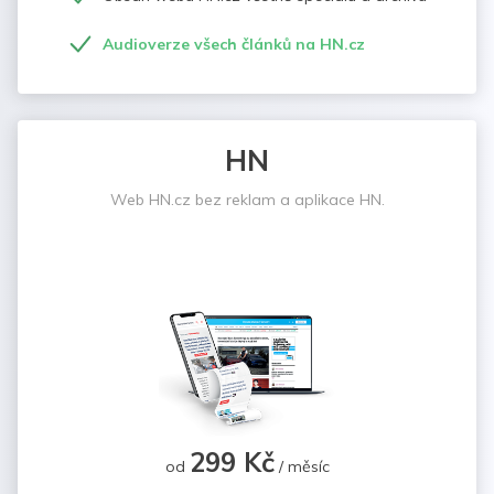
Audioverze všech článků na HN.cz
HN
Web HN.cz bez reklam a aplikace HN.
299 Kč
od
/ měsíc