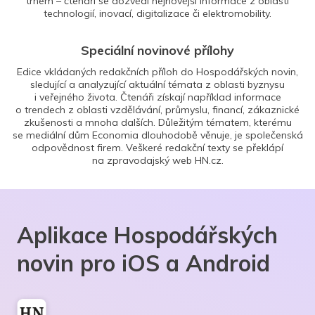
trhem – čtenáři se dozvědí nejnovější informace z oblasti
technologií, inovací, digitalizace či elektromobility.
Speciální novinové přílohy
Edice vkládaných redakčních příloh do Hospodářských novin,
sledující a analyzující aktuální témata z oblasti byznysu
i veřejného života. Čtenáři získají například informace
o trendech z oblasti vzdělávání, průmyslu, financí, zákaznické
zkušenosti a mnoha dalších. Důležitým tématem, kterému
se mediální dům Economia dlouhodobě věnuje, je společenská
odpovědnost firem. Veškeré redakční texty se překlápí
na zpravodajský web HN.cz.
Aplikace Hospodářských
novin pro iOS a Android