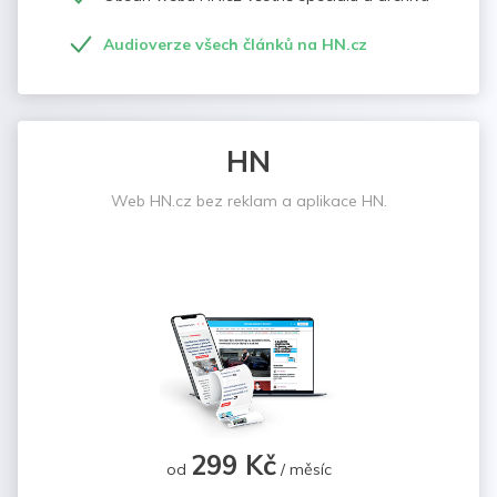
Audioverze všech článků na HN.cz
HN
Web HN.cz bez reklam a aplikace HN.
299 Kč
od
/ měsíc