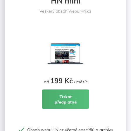
HN mini
Veškerý obsah webu HN.cz
199 Kč
od
/ měsíc
Získat
předplatné
Obsah webu HN.cz včetně speciálů a archivu