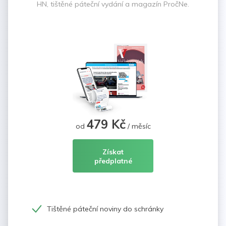
HN, tištěné páteční vydání a magazín PročNe.
479 Kč
od
/ měsíc
Získat
předplatné
Tištěné páteční noviny do schránky