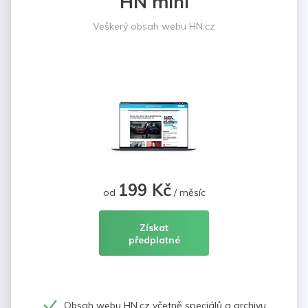
HN mini
Veškerý obsah webu HN.cz
199 Kč
od
/ měsíc
Získat
předplatné
Obsah webu HN.cz včetně speciálů a archivu