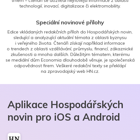
trhem – čtenáři se dozvědí nejnovější informace z oblasti
technologií, inovací, digitalizace či elektromobility.
Speciální novinové přílohy
Edice vkládaných redakčních příloh do Hospodářských novin,
sledující a analyzující aktuální témata z oblasti byznysu
i veřejného života. Čtenáři získají například informace
o trendech z oblasti vzdělávání, průmyslu, financí, zákaznické
zkušenosti a mnoha dalších. Důležitým tématem, kterému
se mediální dům Economia dlouhodobě věnuje, je společenská
odpovědnost firem. Veškeré redakční texty se překlápí
na zpravodajský web HN.cz.
Aplikace Hospodářských
novin pro iOS a Android