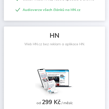
Audioverze všech článků na HN.cz
HN
Web HN.cz bez reklam a aplikace HN.
299 Kč
od
/ měsíc