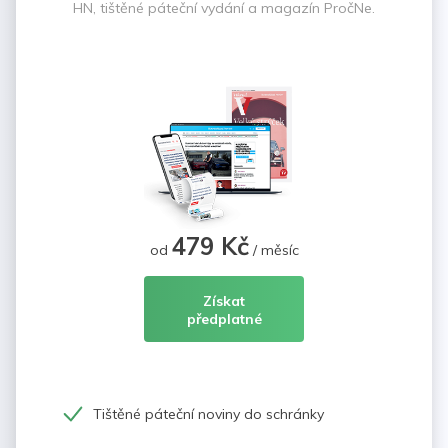
HN, tištěné páteční vydání a magazín PročNe.
479 Kč
od
/ měsíc
Získat
předplatné
Tištěné páteční noviny do schránky