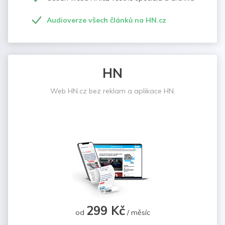
Audioverze všech článků na HN.cz
HN
Web HN.cz bez reklam a aplikace HN.
299 Kč
od
/ měsíc