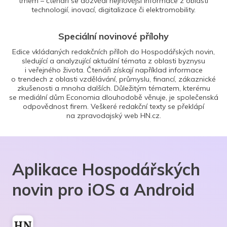
trhem – čtenáři se dozvědí nejnovější informace z oblasti
technologií, inovací, digitalizace či elektromobility.
Speciální novinové přílohy
Edice vkládaných redakčních příloh do Hospodářských novin,
sledující a analyzující aktuální témata z oblasti byznysu
i veřejného života. Čtenáři získají například informace
o trendech z oblasti vzdělávání, průmyslu, financí, zákaznické
zkušenosti a mnoha dalších. Důležitým tématem, kterému
se mediální dům Economia dlouhodobě věnuje, je společenská
odpovědnost firem. Veškeré redakční texty se překlápí
na zpravodajský web HN.cz.
Aplikace Hospodářských
novin pro iOS a Android