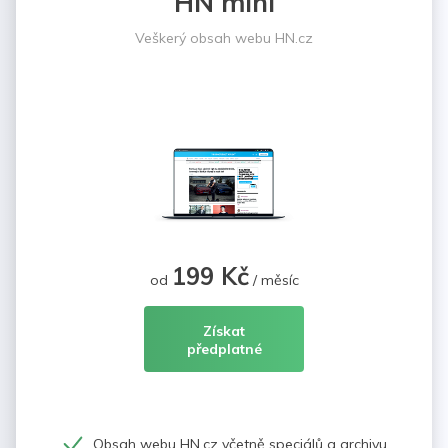
HN mini
Veškerý obsah webu HN.cz
199 Kč
od
/ měsíc
Získat
předplatné
Obsah webu HN.cz včetně speciálů a archivu