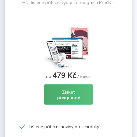
HN, tištěné páteční vydání a magazín PročNe.
479 Kč
od
/ měsíc
Získat
předplatné
Tištěné páteční noviny do schránky