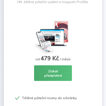
HN, tištěné páteční vydání a magazín PročNe.
479 Kč
od
/ měsíc
Získat
předplatné
Tištěné páteční noviny do schránky