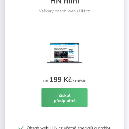
HN mini
Veškerý obsah webu HN.cz
199 Kč
od
/ měsíc
Získat
předplatné
Obsah webu HN.cz včetně speciálů a archivu