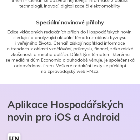
trhem – čtenáři se dozvědí nejnovější informace z oblasti
technologií, inovací, digitalizace či elektromobility.
Speciální novinové přílohy
Edice vkládaných redakčních příloh do Hospodářských novin,
sledující a analyzující aktuální témata z oblasti byznysu
i veřejného života. Čtenáři získají například informace
o trendech z oblasti vzdělávání, průmyslu, financí, zákaznické
zkušenosti a mnoha dalších. Důležitým tématem, kterému
se mediální dům Economia dlouhodobě věnuje, je společenská
odpovědnost firem. Veškeré redakční texty se překlápí
na zpravodajský web HN.cz.
Aplikace Hospodářských
novin pro iOS a Android