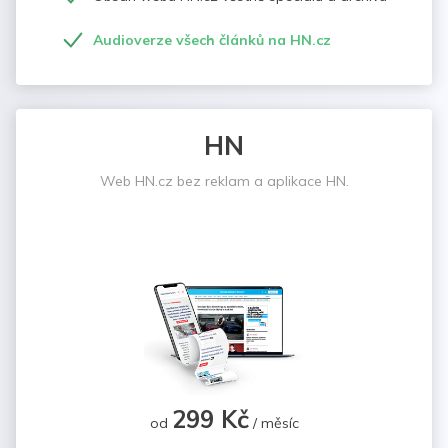
Audioverze všech článků na HN.cz
HN
Web HN.cz bez reklam a aplikace HN.
299 Kč
od
/ měsíc