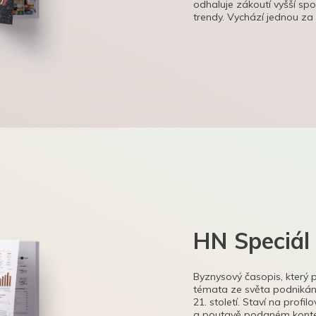
odhaluje zákoutí vyšší sp
trendy. Vychází jednou za
HN Speciál
Byznysový časopis, který 
témata ze světa podnikání
21. století. Staví na profi
a poutavě podaném kontex