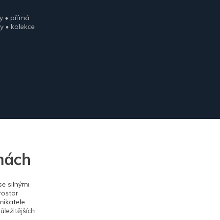
y • přímá
y • kolekce
nách
e silnými
rostor
ikatele.
ležitějších