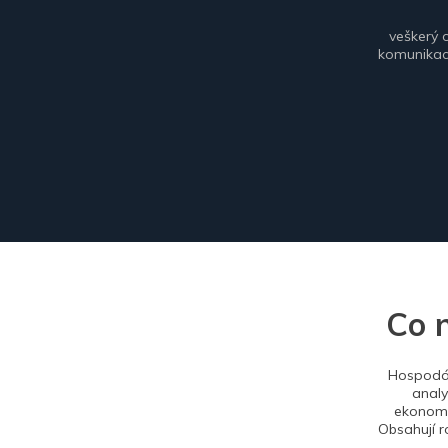
veškerý 
komunikace
Co 
Hospodář
analy
ekonomi
Obsahují r