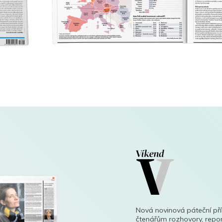
Nová novinová páteční př
čtenářům rozhovory, repor