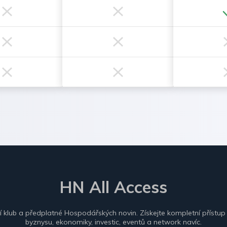
HN All Access
ní klub a předplatné Hospodářských novin. Získejte kompletní přístup
byznysu, ekonomiky, investic, eventů a network navíc.