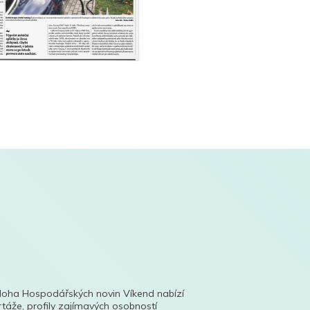
íloha Hospodářských novin Víkend nabízí
táže, profily zajímavých osobností