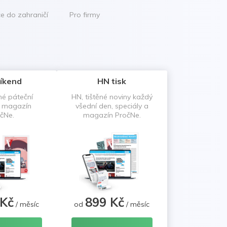
ce do zahraničí
Pro firmy
íkend
HN tisk
né páteční
HN, tištěné noviny každý
a magazín
všední den, speciály a
čNe.
magazín PročNe.
 Kč
899 Kč
/ měsíc
od
/ měsíc