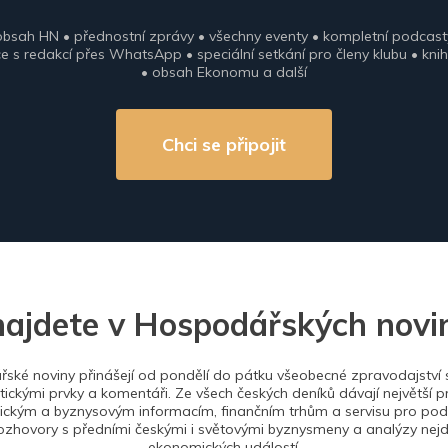
obsah HN • přednostní zprávy • všechny eventy • kompletní podcast
 s redakcí přes WhatsApp • speciální setkání pro členy klubu • knih
• obsah Ekonomu a další
Chci se připojit
najdete v Hospodářských novi
ské noviny přinášejí od pondělí do pátku všeobecné zpravodajství s
tickými prvky a komentáři. Ze všech českých deníků dávají největší p
ckým a byznysovým informacím, finančním trhům a servisu pro podn
ozhovory s předními českými i světovými byznysmeny a analýzy nejdů
ekonomických událostí.