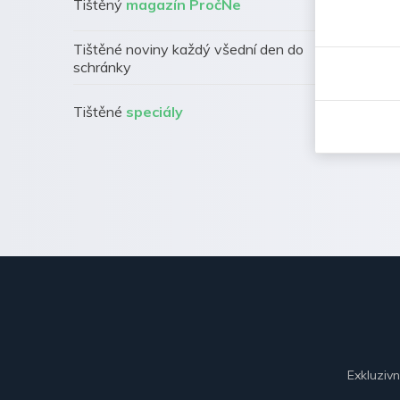
Tištěný
magazín PročNe
Tištěné noviny každý všední den do
schránky
Tištěné
speciály
Exkluziv