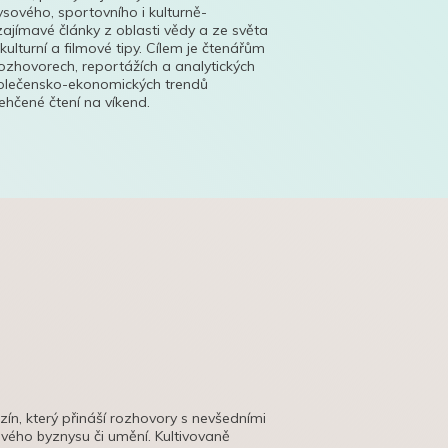
ysového, sportovního i kulturně-
ajímavé články z oblasti vědy a ze světa
 kulturní a filmové tipy. Cílem je čtenářům
ozhovorech, reportážích a analytických
polečensko-ekonomických trendů
hčené čtení na víkend.
azín, který přináší rozhovory s nevšedními
tového byznysu či umění. Kultivovaně