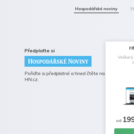
Hospodářské noviny
St
H
Předplaťte si
Veškerý
Pořiďte si předplatné a hned čtěte na
HN.cz.
19
od