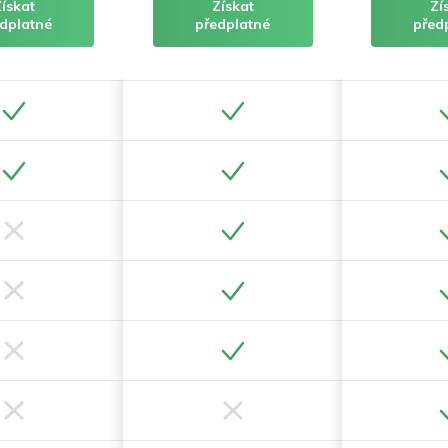
Získat
Získat
Zí
dplatné
předplatné
před