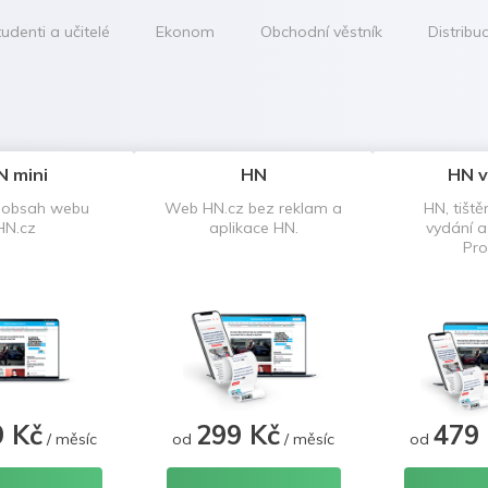
udenti a učitelé
Ekonom
Obchodní věstník
Distribu
N mini
HN
HN v
 obsah webu
Web HN.cz bez reklam a
HN, tiště
HN.cz
aplikace HN.
vydání 
Pro
9 Kč
299 Kč
479
/ měsíc
od
/ měsíc
od