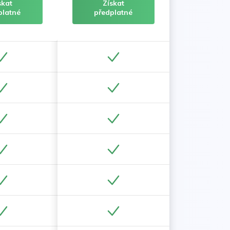
skat
Získat
platné
předplatné