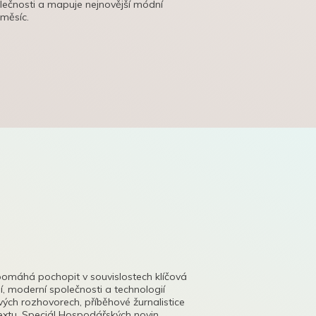
olečnosti a mapuje nejnovější módní
 měsíc.
pomáhá pochopit v souvislostech klíčová
, moderní společnosti a technologií
lových rozhovorech, příběhové žurnalistice
tu. Speciál Hospodářských novin