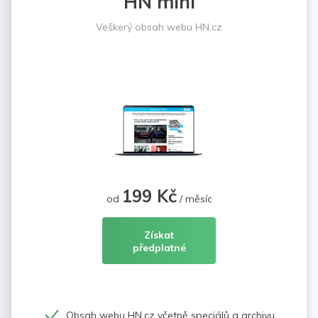
HN mini
Veškerý obsah webu HN.cz
199 Kč
od
/ měsíc
Získat
předplatné
Obsah webu HN.cz včetně speciálů a archivu