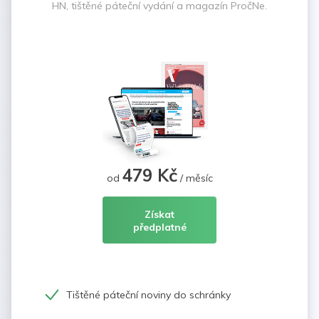
HN, tištěné páteční vydání a magazín PročNe.
479 Kč
od
/ měsíc
Získat
předplatné
Tištěné páteční noviny do schránky