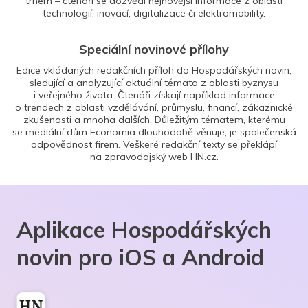
trhem – čtenáři se dozvědí nejnovější informace z oblasti
technologií, inovací, digitalizace či elektromobility.
Speciální novinové přílohy
Edice vkládaných redakčních příloh do Hospodářských novin,
sledující a analyzující aktuální témata z oblasti byznysu
i veřejného života. Čtenáři získají například informace
o trendech z oblasti vzdělávání, průmyslu, financí, zákaznické
zkušenosti a mnoha dalších. Důležitým tématem, kterému
se mediální dům Economia dlouhodobě věnuje, je společenská
odpovědnost firem. Veškeré redakční texty se překlápí
na zpravodajský web HN.cz.
Aplikace Hospodářských
novin pro iOS a Android