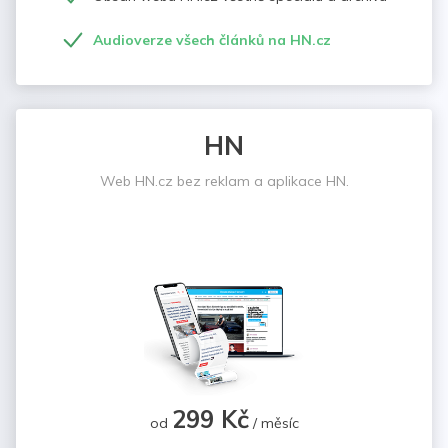
Audioverze všech článků na HN.cz
HN
Web HN.cz bez reklam a aplikace HN.
299 Kč
od
/ měsíc