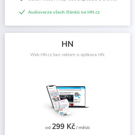
Audioverze všech článků na HN.cz
HN
Web HN.cz bez reklam a aplikace HN.
299 Kč
od
/ měsíc