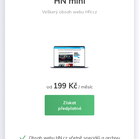
HN mini
Veškerý obsah webu HN.cz
199 Kč
od
/ měsíc
Získat
předplatné
Obsah webu HN.cz včetně speciálů a archivu