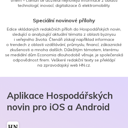
trhem – čtenáři se dozvědí nejnovější informace z oblasti
technologií, inovací, digitalizace či elektromobility.
Speciální novinové přílohy
Edice vkládaných redakčních příloh do Hospodářských novin,
sledující a analyzující aktuální témata z oblasti byznysu
i veřejného života. Čtenáři získají například informace
o trendech z oblasti vzdělávání, průmyslu, financí, zákaznické
zkušenosti a mnoha dalších. Důležitým tématem, kterému
se mediální dům Economia dlouhodobě věnuje, je společenská
odpovědnost firem. Veškeré redakční texty se překlápí
na zpravodajský web HN.cz.
Aplikace Hospodářských
novin pro iOS a Android