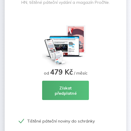
HN, tištěné páteční vydání a magazín PročNe.
479 Kč
od
/ měsíc
Získat
předplatné
Tištěné páteční noviny do schránky