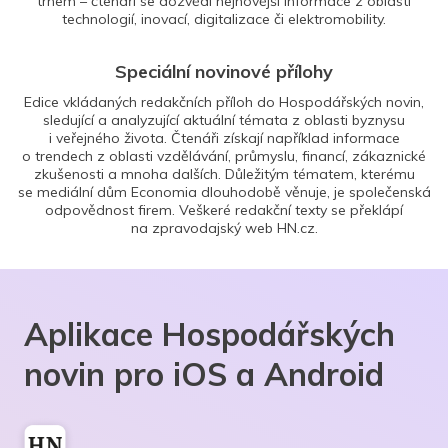
trhem – čtenáři se dozvědí nejnovější informace z oblasti
technologií, inovací, digitalizace či elektromobility.
Speciální novinové přílohy
Edice vkládaných redakčních příloh do Hospodářských novin,
sledující a analyzující aktuální témata z oblasti byznysu
i veřejného života. Čtenáři získají například informace
o trendech z oblasti vzdělávání, průmyslu, financí, zákaznické
zkušenosti a mnoha dalších. Důležitým tématem, kterému
se mediální dům Economia dlouhodobě věnuje, je společenská
odpovědnost firem. Veškeré redakční texty se překlápí
na zpravodajský web HN.cz.
Aplikace Hospodářských
novin pro iOS a Android