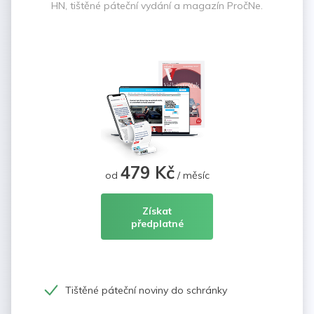
HN, tištěné páteční vydání a magazín PročNe.
479 Kč
od
/ měsíc
Získat
předplatné
Tištěné páteční noviny do schránky