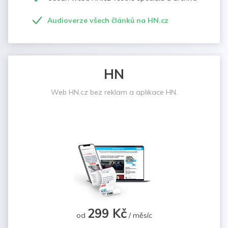
Audioverze všech článků na HN.cz
HN
Web HN.cz bez reklam a aplikace HN.
299 Kč
od
/ měsíc