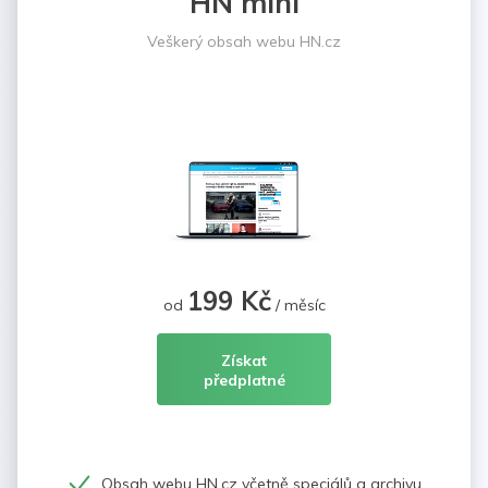
HN mini
Veškerý obsah webu HN.cz
199 Kč
od
/ měsíc
Získat
předplatné
Obsah webu HN.cz včetně speciálů a archivu