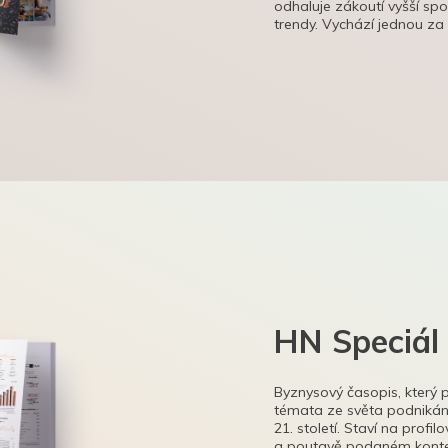
odhaluje zákoutí vyšší sp
trendy. Vychází jednou za
HN Speciál
Byznysový časopis, který 
témata ze světa podnikání
21. století. Staví na profi
a poutavě podaném kontex