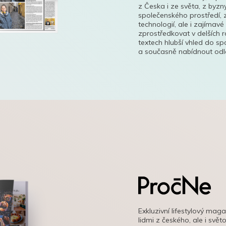
z Česka i ze světa, z byzn
společenského prostředí, z
technologií, ale i zajímavé
zprostředkovat v delších r
textech hlubší vhled do s
a současně nabídnout odle
Exkluzivní lifestylový mag
lidmi z českého, ale i svě