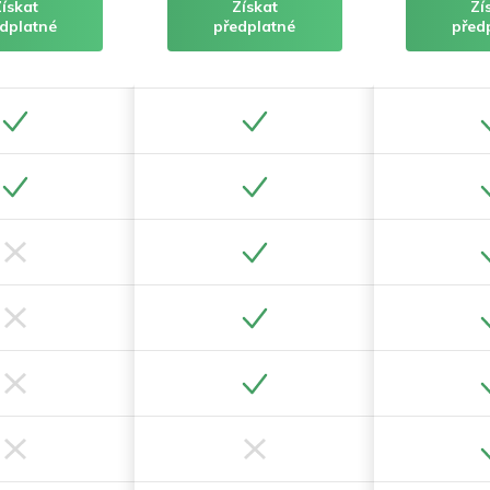
Získat
Získat
Zí
dplatné
předplatné
před