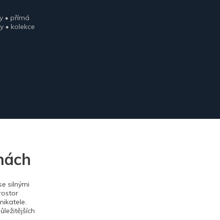
y • přímá
y • kolekce
nách
e silnými
rostor
ikatele.
ležitějších