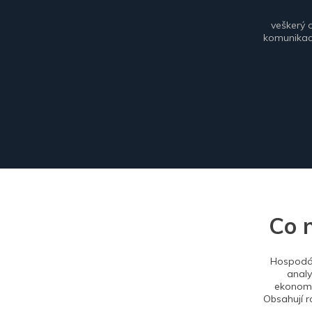
veškerý 
komunikace
Co 
Hospodář
analy
ekonomi
Obsahují r