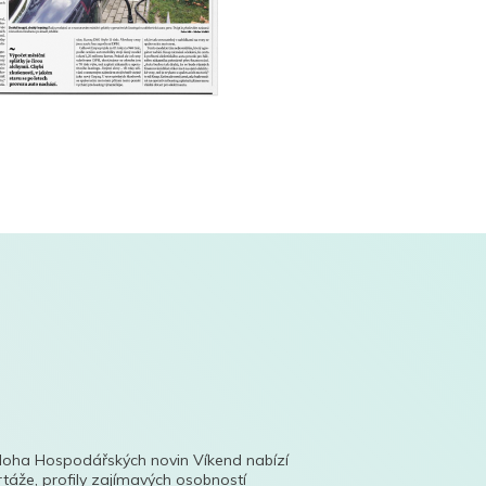
íloha Hospodářských novin Víkend nabízí
táže, profily zajímavých osobností