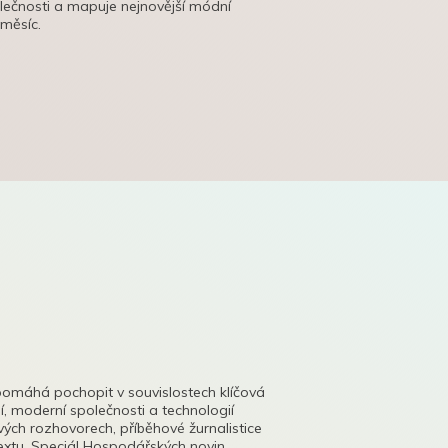
olečnosti a mapuje nejnovější módní
 měsíc.
pomáhá pochopit v souvislostech klíčová
, moderní společnosti a technologií
lových rozhovorech, příběhové žurnalistice
tu. Speciál Hospodářských novin