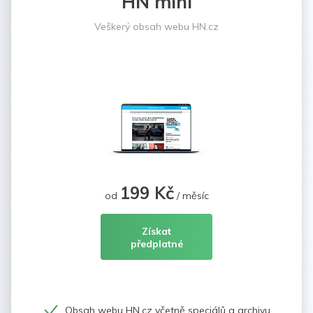
HN mini
Veškerý obsah webu HN.cz
199 Kč
od
/ měsíc
Získat
předplatné
Obsah webu HN.cz včetně speciálů a archivu