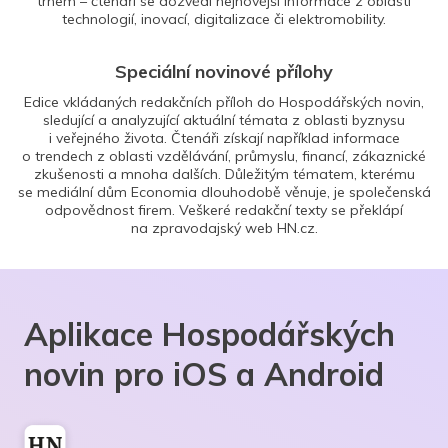
trhem – čtenáři se dozvědí nejnovější informace z oblasti
technologií, inovací, digitalizace či elektromobility.
Speciální novinové přílohy
Edice vkládaných redakčních příloh do Hospodářských novin,
sledující a analyzující aktuální témata z oblasti byznysu
i veřejného života. Čtenáři získají například informace
o trendech z oblasti vzdělávání, průmyslu, financí, zákaznické
zkušenosti a mnoha dalších. Důležitým tématem, kterému
se mediální dům Economia dlouhodobě věnuje, je společenská
odpovědnost firem. Veškeré redakční texty se překlápí
na zpravodajský web HN.cz.
Aplikace Hospodářských
novin pro iOS a Android