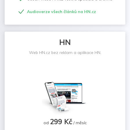
Audioverze všech článků na HN.cz
HN
Web HN.cz bez reklam a aplikace HN.
299 Kč
od
/ měsíc