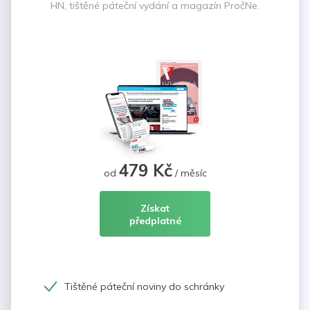
HN, tištěné páteční vydání a magazín PročNe.
479 Kč
od
/ měsíc
Získat
předplatné
Tištěné páteční noviny do schránky