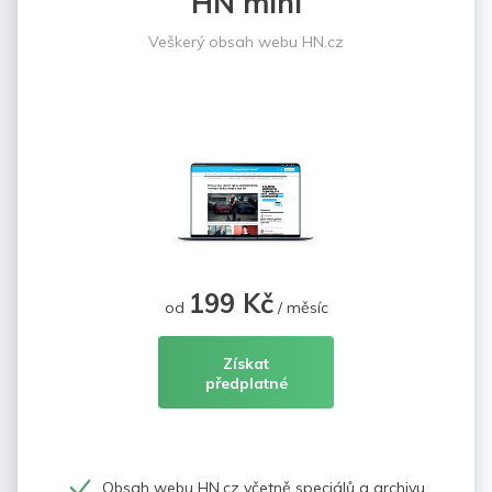
HN mini
Veškerý obsah webu HN.cz
199 Kč
od
/ měsíc
Získat
předplatné
Obsah webu HN.cz včetně speciálů a archivu