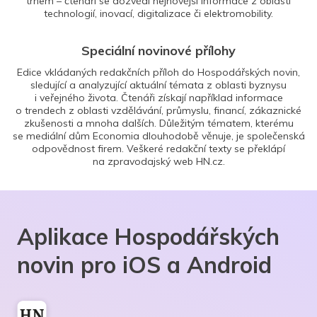
trhem – čtenáři se dozvědí nejnovější informace z oblasti
technologií, inovací, digitalizace či elektromobility.
Speciální novinové přílohy
Edice vkládaných redakčních příloh do Hospodářských novin,
sledující a analyzující aktuální témata z oblasti byznysu
i veřejného života. Čtenáři získají například informace
o trendech z oblasti vzdělávání, průmyslu, financí, zákaznické
zkušenosti a mnoha dalších. Důležitým tématem, kterému
se mediální dům Economia dlouhodobě věnuje, je společenská
odpovědnost firem. Veškeré redakční texty se překlápí
na zpravodajský web HN.cz.
Aplikace Hospodářských
novin pro iOS a Android