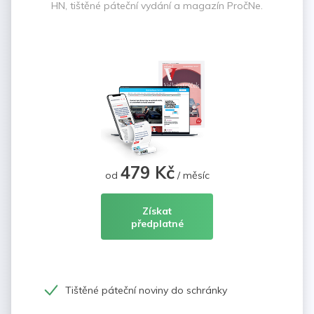
HN, tištěné páteční vydání a magazín PročNe.
479 Kč
od
/ měsíc
Získat
předplatné
Tištěné páteční noviny do schránky