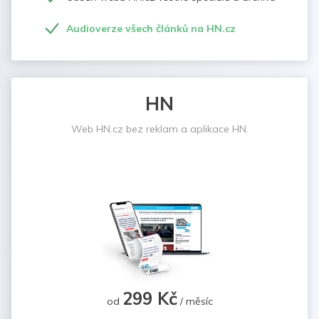
Audioverze všech článků na HN.cz
HN
Web HN.cz bez reklam a aplikace HN.
299 Kč
od
/ měsíc