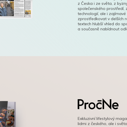
z Česka i ze světa, z byzn
společenského prostředí, z
technologií, ale i zajímavé
zprostředkovat v delších r
textech hlubší vhled do s
a současně nabídnout odle
Exkluzivní lifestylový mag
lidmi z českého, ale i svě