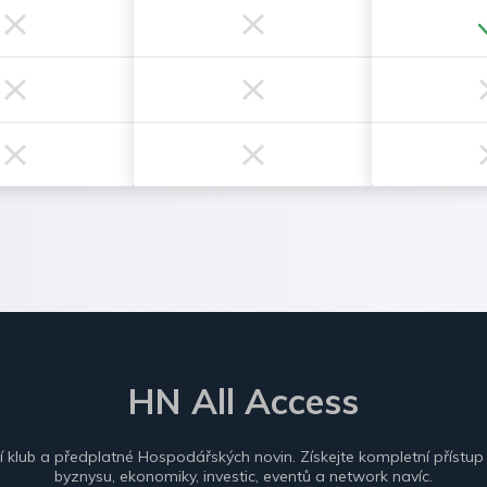
HN All Access
ní klub a předplatné Hospodářských novin. Získejte kompletní přístup
byznysu, ekonomiky, investic, eventů a network navíc.