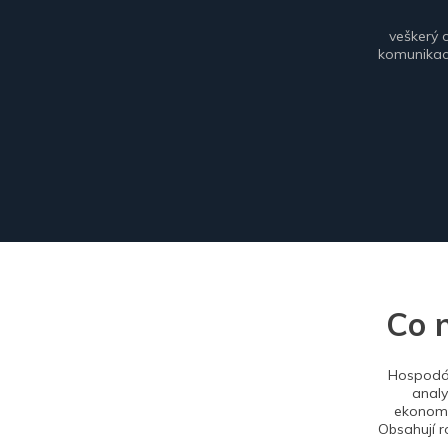
veškerý 
komunikace
Co 
Hospodář
analy
ekonomi
Obsahují r