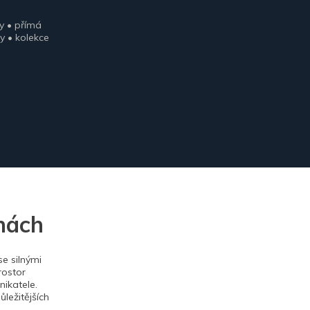
y • přímá
y • kolekce
nách
e silnými
rostor
ikatele.
ležitějších