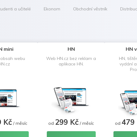
udenti a učitelé
Ekonom
Obchodní věstník
Distribu
N mini
HN
HN v
 obsah webu
Web HN.cz bez reklam a
HN, tiště
HN.cz
aplikace HN.
vydání 
Pro
9 Kč
299 Kč
479
/ měsíc
od
/ měsíc
od