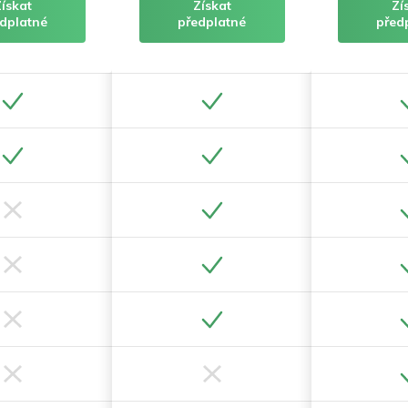
Získat
Získat
Zí
dplatné
předplatné
před