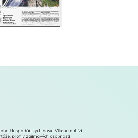
íloha Hospodářských novin Víkend nabízí
táže, profily zajímavých osobností