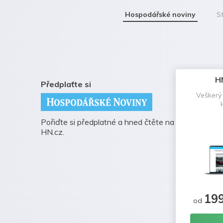
Hospodářské noviny
St
H
Předplaťte si
Veškerý
Pořiďte si předplatné a hned čtěte na
HN.cz.
19
od