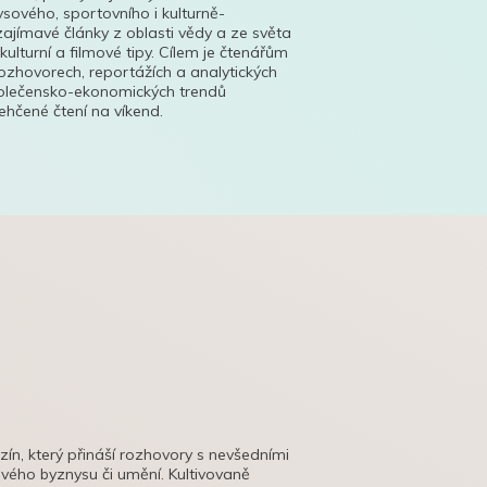
ysového, sportovního i kulturně-
ajímavé články z oblasti vědy a ze světa
 kulturní a filmové tipy. Cílem je čtenářům
ozhovorech, reportážích a analytických
polečensko-ekonomických trendů
hčené čtení na víkend.
azín, který přináší rozhovory s nevšedními
tového byznysu či umění. Kultivovaně