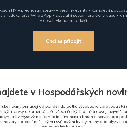
obsah HN • přednostní zprávy • všechny eventy • kompletní podcast
 s redakcí přes WhatsApp • speciální setkání pro členy klubu • knih
• obsah Ekonomu a další
Chci se připojit
najdete v Hospodářských novi
ské noviny přinášejí od pondělí do pátku všeobecné zpravodajství s
tickými prvky a komentáři. Ze všech českých deníků dávají největší p
ckým a byznysovým informacím, finančním trhům a servisu pro podn
ozhovory s předními českými i světovými byznysmeny a analýzy nejdů
ekonomických událostí.