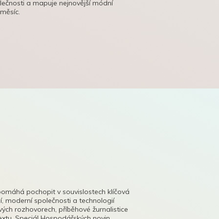
olečnosti a mapuje nejnovější módní
 měsíc.
pomáhá pochopit v souvislostech klíčová
, moderní společnosti a technologií
lových rozhovorech, příběhové žurnalistice
tu. Speciál Hospodářských novin