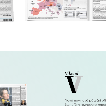
Nová novinová páteční př
čtenářům rozhovory, repor