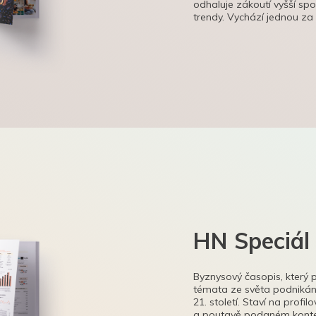
odhaluje zákoutí vyšší sp
trendy. Vychází jednou za
HN Speciál
Byznysový časopis, který 
témata ze světa podnikání
21. století. Staví na profi
a poutavě podaném kontex