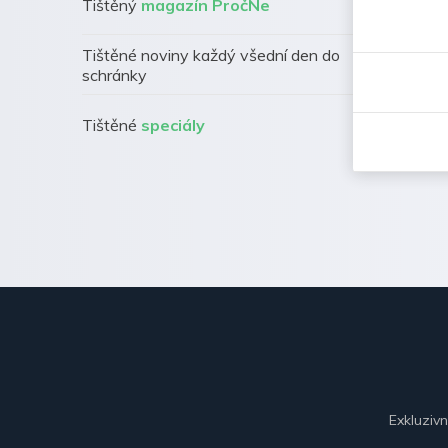
Tištěný
magazín PročNe
Tištěné noviny každý všední den do
schránky
Tištěné
speciály
Exkluziv