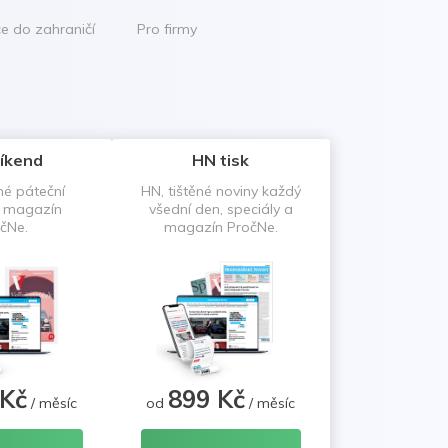
ce do zahraničí
Pro firmy
íkend
HN tisk
né páteční
HN, tištěné noviny každý
a magazín
všední den, speciály a
čNe.
magazín PročNe.
 Kč
899 Kč
/ měsíc
od
/ měsíc