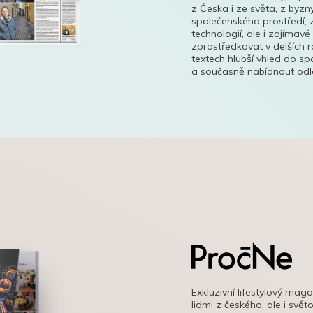
z Česka i ze světa, z byzn
společenského prostředí, z
technologií, ale i zajímavé
zprostředkovat v delších r
textech hlubší vhled do s
a současně nabídnout odle
Exkluzivní lifestylový mag
lidmi z českého, ale i svě