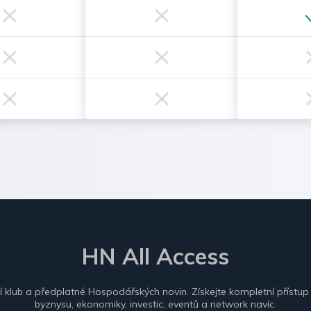
HN All Access
ní klub a předplatné Hospodářských novin. Získejte kompletní přístup
byznysu, ekonomiky, investic, eventů a network navíc.