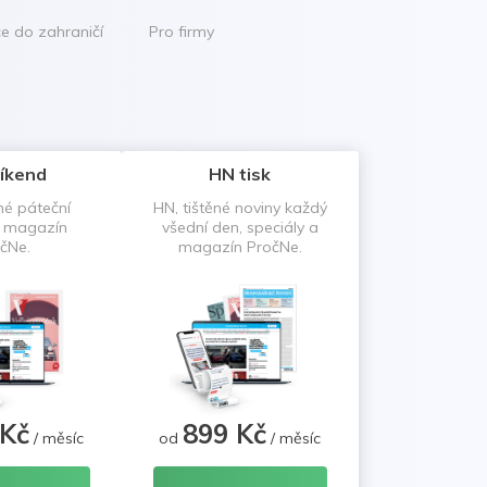
ce do zahraničí
Pro firmy
íkend
HN tisk
né páteční
HN, tištěné noviny každý
a magazín
všední den, speciály a
čNe.
magazín PročNe.
 Kč
899 Kč
/ měsíc
od
/ měsíc