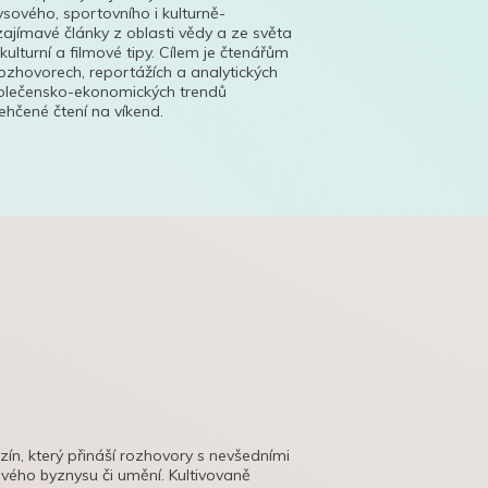
ysového, sportovního i kulturně-
ajímavé články z oblasti vědy a ze světa
 kulturní a filmové tipy. Cílem je čtenářům
ozhovorech, reportážích a analytických
polečensko-ekonomických trendů
hčené čtení na víkend.
azín, který přináší rozhovory s nevšedními
tového byznysu či umění. Kultivovaně