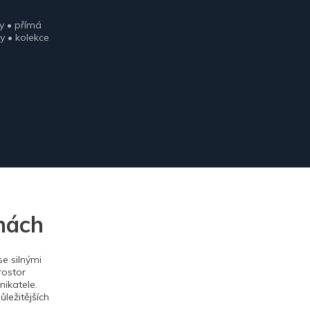
y • přímá
y • kolekce
nách
e silnými
rostor
ikatele.
ležitějších