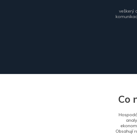
veškerý 
komunikace
Co 
Hospodář
analy
ekonomi
Obsahují r