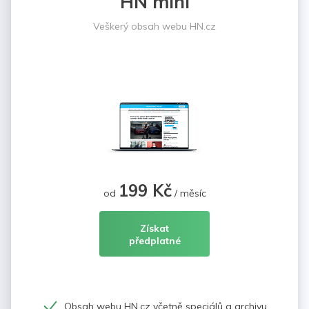
HN mini
Veškerý obsah webu HN.cz
199 Kč
od
/ měsíc
Získat
předplatné
Obsah webu HN.cz včetně speciálů a archivu