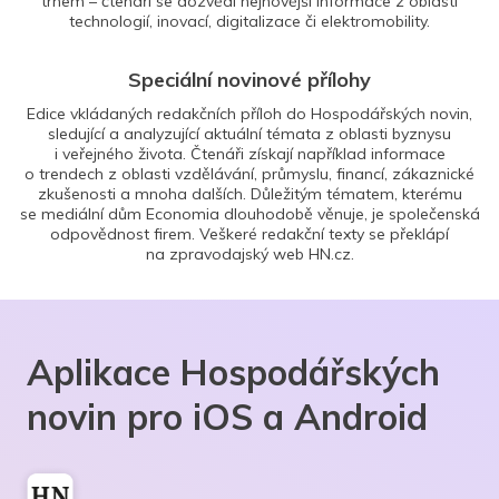
trhem – čtenáři se dozvědí nejnovější informace z oblasti
technologií, inovací, digitalizace či elektromobility.
Speciální novinové přílohy
Edice vkládaných redakčních příloh do Hospodářských novin,
sledující a analyzující aktuální témata z oblasti byznysu
i veřejného života. Čtenáři získají například informace
o trendech z oblasti vzdělávání, průmyslu, financí, zákaznické
zkušenosti a mnoha dalších. Důležitým tématem, kterému
se mediální dům Economia dlouhodobě věnuje, je společenská
odpovědnost firem. Veškeré redakční texty se překlápí
na zpravodajský web HN.cz.
Aplikace Hospodářských
novin pro iOS a Android