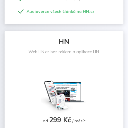
Audioverze všech článků na HN.cz
HN
Web HN.cz bez reklam a aplikace HN.
299 Kč
od
/ měsíc