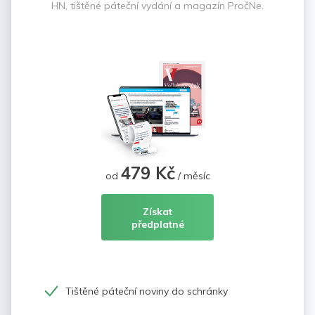
HN, tištěné páteční vydání a magazín PročNe.
479 Kč
od
/ měsíc
Získat
předplatné
Tištěné páteční noviny do schránky