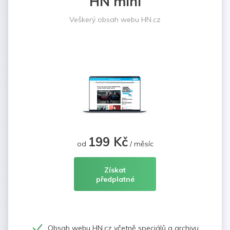
HN mini
Veškerý obsah webu HN.cz
199 Kč
od
/ měsíc
Získat
předplatné
Obsah webu HN.cz včetně speciálů a archivu