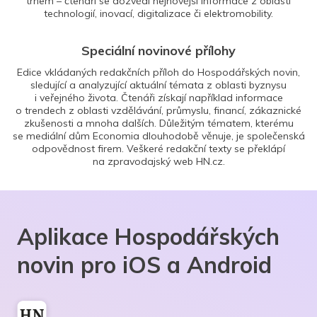
trhem – čtenáři se dozvědí nejnovější informace z oblasti
technologií, inovací, digitalizace či elektromobility.
Speciální novinové přílohy
Edice vkládaných redakčních příloh do Hospodářských novin,
sledující a analyzující aktuální témata z oblasti byznysu
i veřejného života. Čtenáři získají například informace
o trendech z oblasti vzdělávání, průmyslu, financí, zákaznické
zkušenosti a mnoha dalších. Důležitým tématem, kterému
se mediální dům Economia dlouhodobě věnuje, je společenská
odpovědnost firem. Veškeré redakční texty se překlápí
na zpravodajský web HN.cz.
Aplikace Hospodářských
novin pro iOS a Android