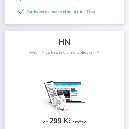
Audioverze všech článků na HN.cz
HN
Web HN.cz bez reklam a aplikace HN.
299 Kč
od
/ měsíc