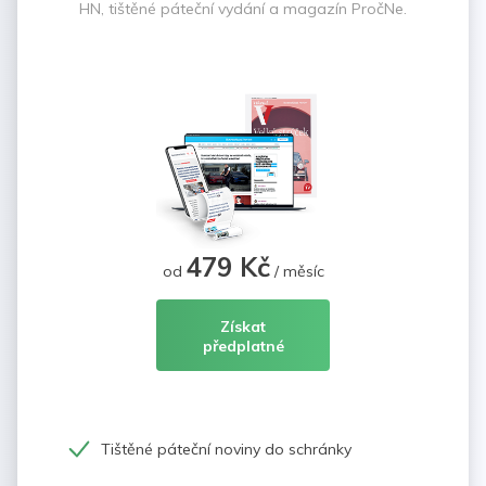
HN, tištěné páteční vydání a magazín PročNe.
479 Kč
od
/ měsíc
Získat
předplatné
Tištěné páteční noviny do schránky