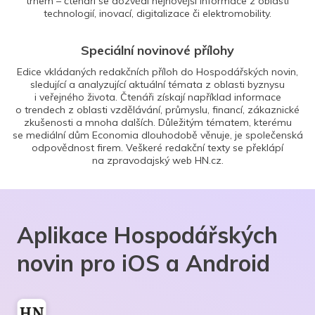
trhem – čtenáři se dozvědí nejnovější informace z oblasti
technologií, inovací, digitalizace či elektromobility.
Speciální novinové přílohy
Edice vkládaných redakčních příloh do Hospodářských novin,
sledující a analyzující aktuální témata z oblasti byznysu
i veřejného života. Čtenáři získají například informace
o trendech z oblasti vzdělávání, průmyslu, financí, zákaznické
zkušenosti a mnoha dalších. Důležitým tématem, kterému
se mediální dům Economia dlouhodobě věnuje, je společenská
odpovědnost firem. Veškeré redakční texty se překlápí
na zpravodajský web HN.cz.
Aplikace Hospodářských
novin pro iOS a Android