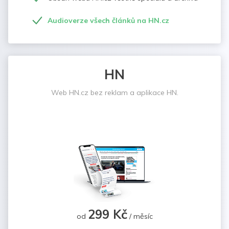
Audioverze všech článků na HN.cz
HN
Web HN.cz bez reklam a aplikace HN.
299 Kč
od
/ měsíc