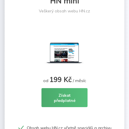
HN mini
Veškerý obsah webu HN.cz
199 Kč
od
/ měsíc
Získat
předplatné
Obsah webu HN.cz včetně speciálů a archivu