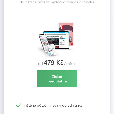
HN, tištěné páteční vydání a magazín PročNe.
479 Kč
od
/ měsíc
Získat
předplatné
Tištěné páteční noviny do schránky