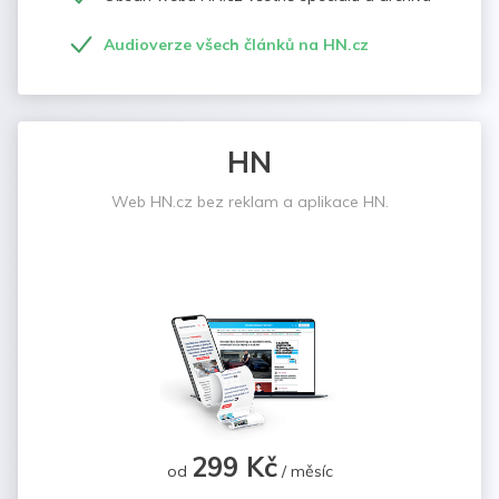
Audioverze všech článků na HN.cz
HN
Web HN.cz bez reklam a aplikace HN.
299 Kč
od
/ měsíc