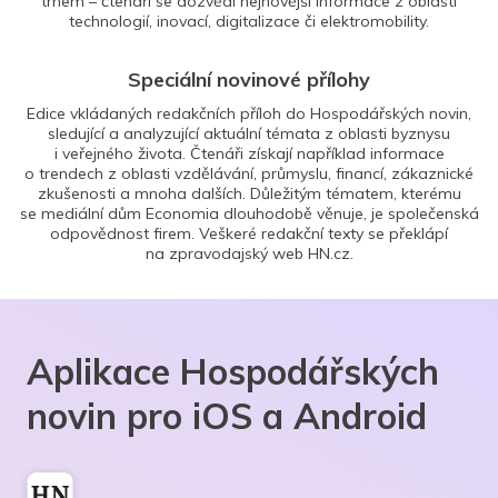
trhem – čtenáři se dozvědí nejnovější informace z oblasti
technologií, inovací, digitalizace či elektromobility.
Speciální novinové přílohy
Edice vkládaných redakčních příloh do Hospodářských novin,
sledující a analyzující aktuální témata z oblasti byznysu
i veřejného života. Čtenáři získají například informace
o trendech z oblasti vzdělávání, průmyslu, financí, zákaznické
zkušenosti a mnoha dalších. Důležitým tématem, kterému
se mediální dům Economia dlouhodobě věnuje, je společenská
odpovědnost firem. Veškeré redakční texty se překlápí
na zpravodajský web HN.cz.
Aplikace Hospodářských
novin pro iOS a Android