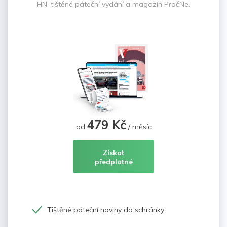
HN, tištěné páteční vydání a magazín PročNe.
479 Kč
od
/ měsíc
Získat
předplatné
Tištěné páteční noviny do schránky