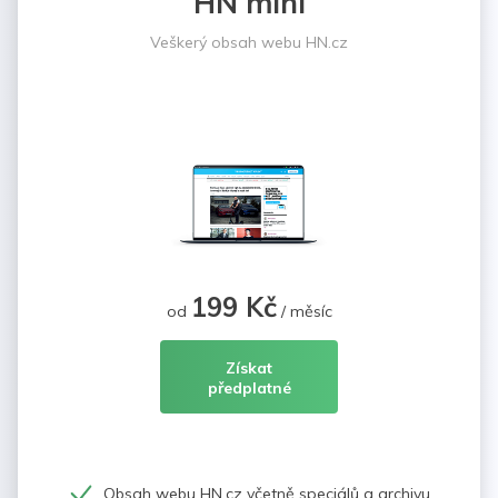
HN mini
Veškerý obsah webu HN.cz
199 Kč
od
/ měsíc
Získat
předplatné
Obsah webu HN.cz včetně speciálů a archivu