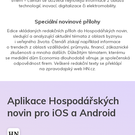
trhem – čtenáři se dozvědí nejnovější informace z oblasti
technologií, inovací, digitalizace či elektromobility.
Speciální novinové přílohy
Edice vkládaných redakčních příloh do Hospodářských novin,
sledující a analyzující aktuální témata z oblasti byznysu
i veřejného života. Čtenáři získají například informace
o trendech z oblasti vzdělávání, průmyslu, financí, zákaznické
zkušenosti a mnoha dalších. Důležitým tématem, kterému
se mediální dům Economia dlouhodobě věnuje, je společenská
odpovědnost firem. Veškeré redakční texty se překlápí
na zpravodajský web HN.cz.
Aplikace Hospodářských
novin pro iOS a Android