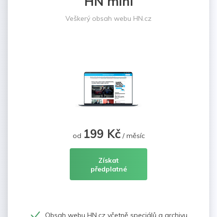
HN mini
Veškerý obsah webu HN.cz
199 Kč
od
/ měsíc
Získat
předplatné
Obsah webu HN.cz včetně speciálů a archivu