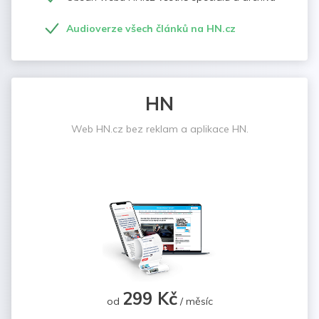
Audioverze všech článků na HN.cz
HN
Web HN.cz bez reklam a aplikace HN.
299 Kč
od
/ měsíc