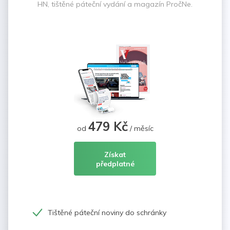
HN, tištěné páteční vydání a magazín PročNe.
479 Kč
od
/ měsíc
Získat
předplatné
Tištěné páteční noviny do schránky