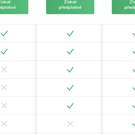
Získat
Získat
Zí
dplatné
předplatné
před