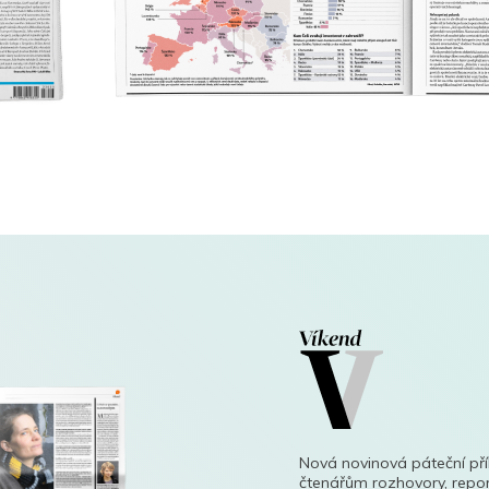
Nová novinová páteční př
čtenářům rozhovory, repor