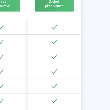
skat
Získat
platné
předplatné