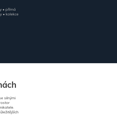
y • přímá
y • kolekce
nách
e silnými
rostor
ikatele.
ležitějších