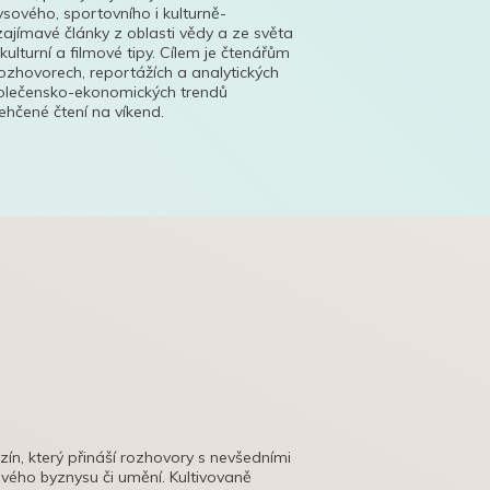
ysového, sportovního i kulturně-
ajímavé články z oblasti vědy a ze světa
 kulturní a filmové tipy. Cílem je čtenářům
ozhovorech, reportážích a analytických
polečensko-ekonomických trendů
hčené čtení na víkend.
azín, který přináší rozhovory s nevšedními
tového byznysu či umění. Kultivovaně