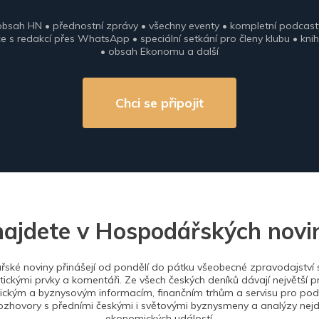
obsah HN • přednostní zprávy • všechny eventy • kompletní podcast
 s redakcí přes WhatsApp • speciální setkání pro členy klubu • knih
• obsah Ekonomu a další
Chci se připojit
najdete v Hospodářských novi
ské noviny přinášejí od pondělí do pátku všeobecné zpravodajství s
tickými prvky a komentáři. Ze všech českých deníků dávají největší p
ckým a byznysovým informacím, finančním trhům a servisu pro podn
ozhovory s předními českými i světovými byznysmeny a analýzy nejdů
ekonomických událostí.