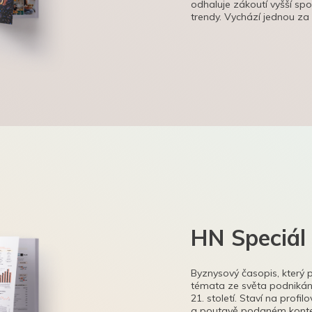
odhaluje zákoutí vyšší sp
trendy. Vychází jednou za
HN Speciál
Byznysový časopis, který 
témata ze světa podnikání
21. století. Staví na profi
a poutavě podaném kontex