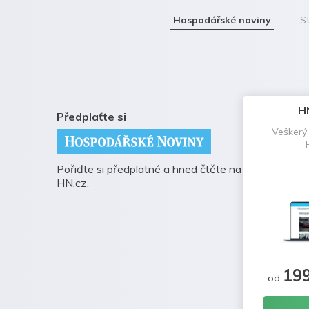
Hospodářské noviny
St
H
Předplaťte si
Veškerý
Pořiďte si předplatné a hned čtěte na
HN.cz.
19
od