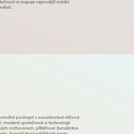
olečnosti a mapuje nejnovější módní
 měsíc.
pomáhá pochopit v souvislostech klíčová
, moderní společnosti a technologií
lových rozhovorech, příběhové žurnalistice
tu. Speciál Hospodářských novin