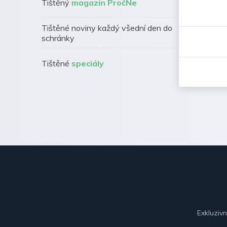
Tištěný
magazín PročNe
Tištěné noviny každý všední den do
schránky
Tištěné
speciály
Exkluziv