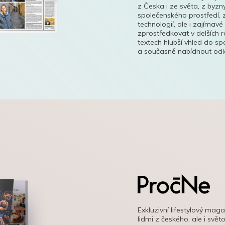
z Česka i ze světa, z byzn
společenského prostředí, z
technologií, ale i zajímavé
zprostředkovat v delších r
textech hlubší vhled do s
a současně nabídnout odle
Exkluzivní lifestylový mag
lidmi z českého, ale i svě