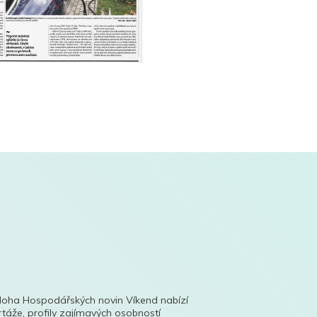
íloha Hospodářských novin Víkend nabízí
táže, profily zajímavých osobností