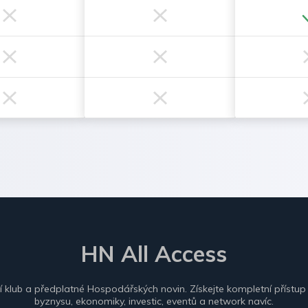
HN All Access
ní klub a předplatné Hospodářských novin. Získejte kompletní přístup
byznysu, ekonomiky, investic, eventů a network navíc.