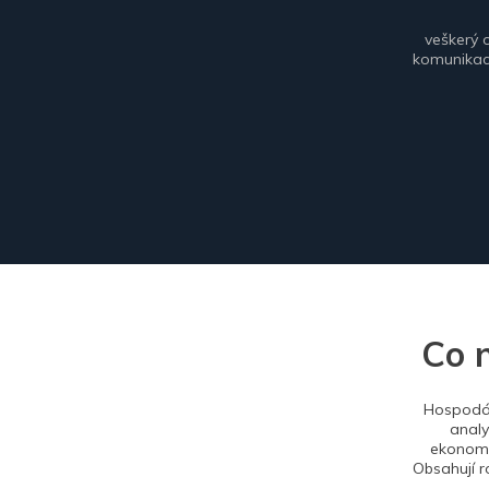
veškerý 
komunikace
Co 
Hospodář
analy
ekonomi
Obsahují r