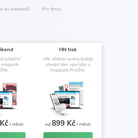
ce do zahraničí
Pro firmy
íkend
HN tisk
né páteční
HN, tištěné noviny každý
a magazín
všední den, speciály a
čNe.
magazín PročNe.
 Kč
899 Kč
/ měsíc
od
/ měsíc