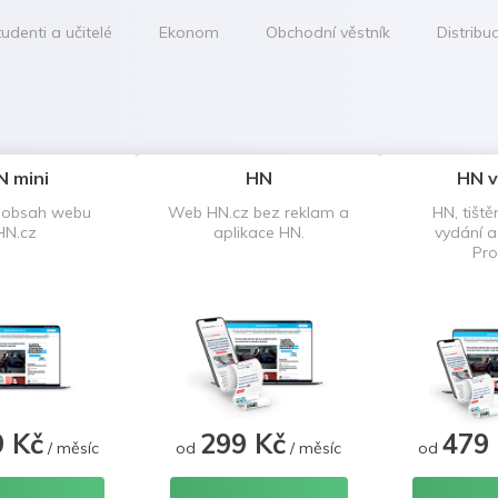
udenti a učitelé
Ekonom
Obchodní věstník
Distribu
N mini
HN
HN v
 obsah webu
Web HN.cz bez reklam a
HN, tiště
HN.cz
aplikace HN.
vydání 
Pro
9 Kč
299 Kč
479
/ měsíc
od
/ měsíc
od